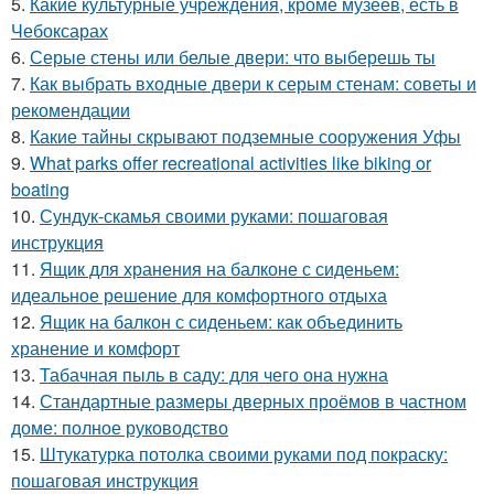
5.
Какие культурные учреждения, кроме музеев, есть в
Чебоксарах
6.
Серые стены или белые двери: что выберешь ты
7.
Как выбрать входные двери к серым стенам: советы и
рекомендации
8.
Какие тайны скрывают подземные сооружения Уфы
9.
What parks offer recreational activities like biking or
boating
10.
Сундук-скамья своими руками: пошаговая
инструкция
11.
Ящик для хранения на балконе с сиденьем:
идеальное решение для комфортного отдыха
12.
Ящик на балкон с сиденьем: как объединить
хранение и комфорт
13.
Табачная пыль в саду: для чего она нужна
14.
Стандартные размеры дверных проёмов в частном
доме: полное руководство
15.
Штукатурка потолка своими руками под покраску:
пошаговая инструкция