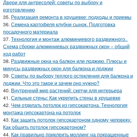
Двери для антресолей: советы по выбору и
изготовлению
35.
Реализация ремонта в хрущевке: подходы и приемы
36.
Семена картофеля клубни сынок. Подготовка
посадочного материала
37.
Технология и монтаж алюминиевого раздвижного..
Схема сборки алюминиевых раздвижных окон – общий
ход работ
38.
Раздвижные окна на балкон или лоджию. Плюсы и
минусы раздвижных окон для балкона и лоджии
39.
Советы по выбору теплого остекления для балкона и
лоджии. Что это такое и зачем оно нужно?
40.
Внутренний мир растений: скетчи для интерьера
41.
Сильные стены: Как укрепить стены в хрущевке
42.
Чем отделать потолок из гипсокартона. Технология
монтажа гипсокартона на потолок
43.
Как зашить потолок гипсокартоном одному человеку.
Как обшить потолок гипсокартоном?
44.
Как правильно приклеить молдинг на покрашенные