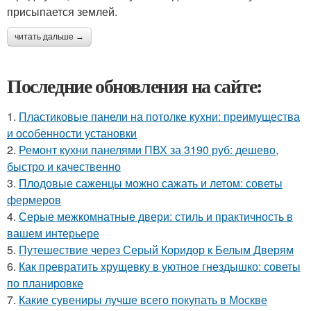
присыпается землей.
читать дальше →
Последние обновления на сайте:
1.
Пластиковые панели на потолке кухни: преимущества
и особенности установки
2.
Ремонт кухни панелями ПВХ за 3190 руб: дешево,
быстро и качественно
3.
Плодовые саженцы можно сажать и летом: советы
фермеров
4.
Серые межкомнатные двери: стиль и практичность в
вашем интерьере
5.
Путешествие через Серый Коридор к Белым Дверям
6.
Как превратить хрущевку в уютное гнездышко: советы
по планировке
7.
Какие сувениры лучше всего покупать в Москве