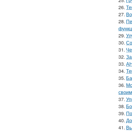
25.
Гр
26.
Те
27.
Во
28.
Пе
функц
29.
Ул
30.
Со
31.
Че
32.
За
33.
АН
34.
Те
35.
Ба
36.
Мо
своим
37.
Уп
38.
Бо
39.
По
40.
До
41.
Вы