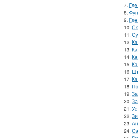
7.
Где
8.
Фун
9.
Где
10.
Ск
11.
Су
12.
Ка
13.
Ка
14.
Ка
15.
Ка
16.
Шт
17.
Ка
18.
По
19.
За
20.
За
21.
Ус
22.
Зи
23.
Ан
24.
Сэ