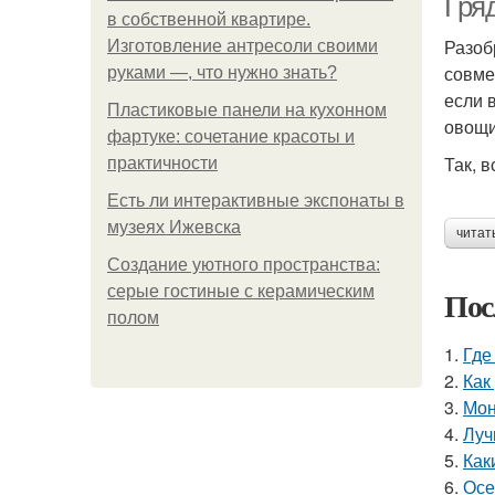
Гря
в собственной квартире.
Разоб
Изготовление антресоли своими
совме
руками —, что нужно знать?
если 
Пластиковые панели на кухонном
овощи
фартуке: сочетание красоты и
Так, 
практичности
Есть ли интерактивные экспонаты в
музеях Ижевска
читат
Создание уютного пространства:
серые гостиные с керамическим
Пос
полом
1.
Где
2.
Как
3.
Мон
4.
Луч
5.
Как
6.
Осе