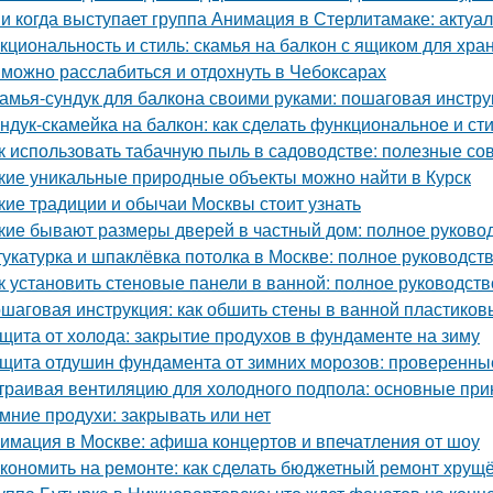
 и когда выступает группа Анимация в Стерлитамаке: актуа
кциональность и стиль: скамья на балкон с ящиком для хра
 можно расслабиться и отдохнуть в Чебоксарах
амья-сундук для балкона своими руками: пошаговая инстру
ндук-скамейка на балкон: как сделать функциональное и с
к использовать табачную пыль в садоводстве: полезные со
кие уникальные природные объекты можно найти в Курск
кие традиции и обычаи Москвы стоит узнать
кие бывают размеры дверей в частный дом: полное руково
укатурка и шпаклёвка потолка в Москве: полное руководст
к установить стеновые панели в ванной: полное руководст
шаговая инструкция: как обшить стены в ванной пластико
щита от холода: закрытие продухов в фундаменте на зиму
щита отдушин фундамента от зимних морозов: проверенны
траивая вентиляцию для холодного подпола: основные пр
мние продухи: закрывать или нет
имация в Москве: афиша концертов и впечатления от шоу
кономить на ремонте: как сделать бюджетный ремонт хрущ