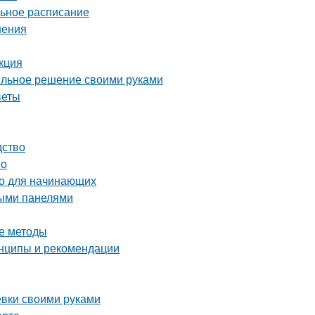
льное расписание
нения
кция
тильное решение своими руками
веты
дство
во
во для начинающих
выми панелями
е методы
инципы и рекомендации
ёвки своими руками