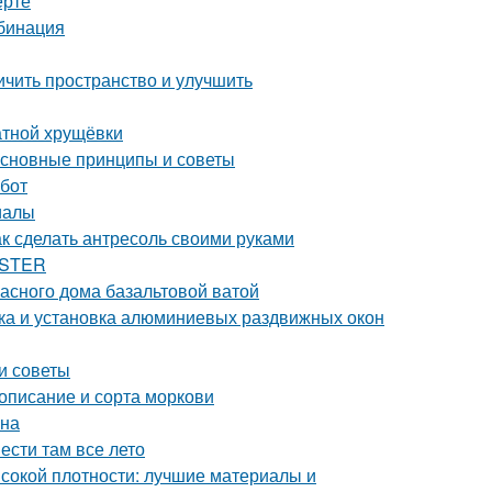
ерте
мбинация
ичить пространство и улучшить
атной хрущёвки
основные принципы и советы
абот
иалы
 сделать антресоль своими руками
ASTER
касного дома базальтовой ватой
ка и установка алюминиевых раздвижных окон
и советы
 описание и сорта моркови
ана
ести там все лето
сокой плотности: лучшие материалы и