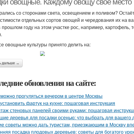
дки овощные. Каждому овощу своё место
рались со сторонами света, освещением и поливом? Остаё
стимости отдельных сортов овощей и чередования их на ва
в прошлом году на этом участке рос, например, картофель, то
.
все овощные культуры принято делить на:
ь дальше →
ледние обновления на сайте:
 можно прогуляться вечером в центре Москвы
 установить фартук на кухне: пошаговая инструкция
таж стеновых панелей своими руками: пошаговая инструк
шие деревья для посадки осенью: что выбрать для вашего 
ие советы можно дать туристам, приезжающим в Москву в
нняя посадка плодовых деревьев: советы для богатого уро