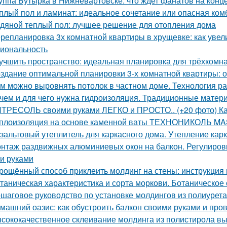
уппа Бутырка в Нижневартовске: что ждет фанатов на конц
плый пол и ламинат: идеальное сочетание или опасная ко
дяной теплый пол: лучшее решение для отопления дома
репланировка 3х комнатной квартиры в хрущевке: как увел
иональность
учшить пространство: идеальная планировка для трёхкомн
здание оптимальной планировки 3-х комнатной квартиры: 
м можно выровнять потолок в частном доме. Технология р
чем и для чего нужна гидроизоляция. Традиционные матер
ТРЕСОЛЬ своими руками ЛЕГКО и ПРОСТО.. (+20 фото) Как
плоизоляция на основе каменной ваты ТЕХНОНИКОЛЬ M
зальтовый утеплитель для каркасного дома. Утепление кар
нтаж раздвижных алюминиевых окон на балкон. Регулиров
и руками
рощённый способ приклеить молдинг на стены: инструкция 
таническая характеристика и сорта моркови. Ботаническое
шаговое руководство по установке молдингов из полиурет
машний оазис: как обустроить балкон своими руками и пров
сококачественное склеивание молдинга из полистирола вы