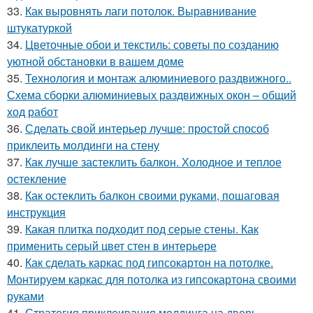
33.
Как выровнять лаги потолок. Выравнивание
штукатуркой
34.
Цветочные обои и текстиль: советы по созданию
уютной обстановки в вашем доме
35.
Технология и монтаж алюминиевого раздвижного..
Схема сборки алюминиевых раздвижных окон – общий
ход работ
36.
Сделать свой интерьер лучше: простой способ
приклеить молдинги на стену
37.
Как лучше застеклить балкон. Холодное и теплое
остекление
38.
Как остеклить балкон своими руками, пошаговая
инструкция
39.
Какая плитка подходит под серые стены. Как
применить серый цвет стен в интерьере
40.
Как сделать каркас под гипсокартон на потолке.
Монтируем каркас для потолка из гипсокартона своими
руками
41.
Стратегия приклеивания молдинга на дверь