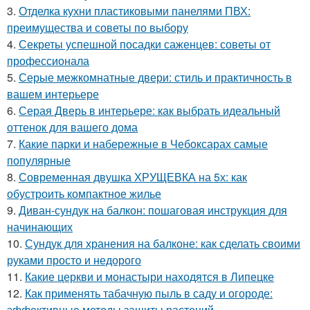
3.
Отделка кухни пластиковыми панелями ПВХ:
преимущества и советы по выбору
4.
Секреты успешной посадки саженцев: советы от
профессионала
5.
Серые межкомнатные двери: стиль и практичность в
вашем интерьере
6.
Серая Дверь в интерьере: как выбрать идеальный
оттенок для вашего дома
7.
Какие парки и набережные в Чебоксарах самые
популярные
8.
Современная двушка ХРУЩЕВКА на 5х: как
обустроить компактное жилье
9.
Диван-сундук на балкон: пошаговая инструкция для
начинающих
10.
Сундук для хранения на балконе: как сделать своими
руками просто и недорого
11.
Какие церкви и монастыри находятся в Липецке
12.
Как применять табачную пыль в саду и огороде:
эффективные методы защиты растений