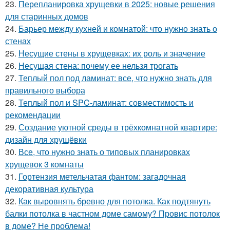
23.
Перепланировка хрущевки в 2025: новые решения
для старинных домов
24.
Барьер между кухней и комнатой: что нужно знать о
стенах
25.
Несущие стены в хрущевках: их роль и значение
26.
Несущая стена: почему ее нельзя трогать
27.
Теплый пол под ламинат: все, что нужно знать для
правильного выбора
28.
Теплый пол и SPC-ламинат: совместимость и
рекомендации
29.
Создание уютной среды в трёхкомнатной квартире:
дизайн для хрущёвки
30.
Все, что нужно знать о типовых планировках
хрущевок 3 комнаты
31.
Гортензия метельчатая фантом: загадочная
декоративная культура
32.
Как выровнять бревно для потолка. Как подтянуть
балки потолка в частном доме самому? Провис потолок
в доме? Не проблема!