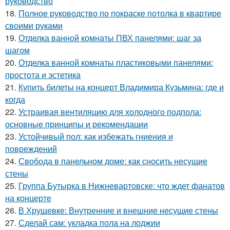
руководство
18.
Полное руководство по покраске потолка в квартире
своими руками
19.
Отделка ванной комнаты ПВХ панелями: шаг за
шагом
20.
Отделка ванной комнаты пластиковыми панелями:
простота и эстетика
21.
Купить билеты на концерт Владимира Кузьмина: где и
когда
22.
Устраивая вентиляцию для холодного подпола:
основные принципы и рекомендации
23.
Устойчивый пол: как избежать гниения и
повреждений
24.
Свобода в панельном доме: как сносить несущие
стены
25.
Группа Бутырка в Нижневартовске: что ждет фанатов
на концерте
26.
В Хрущевке: Внутренние и внешние несущие стены
27.
Сделай сам: укладка пола на лоджии