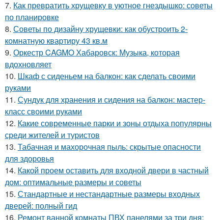
7.
Как превратить хрущевку в уютное гнездышко: советы
по планировке
8.
Советы по дизайну хрущевки: как обустроить 2-
комнатную квартиру 43 кв.м
9.
Оркестр CAGMO Хабаровск: Музыка, которая
вдохновляет
10.
Шкаф с сиденьем на балкон: как сделать своими
руками
11.
Сундук для хранения и сидения на балкон: мастер-
класс своими руками
12.
Какие современные парки и зоны отдыха популярны
среди жителей и туристов
13.
Табачная и махорочная пыль: скрытые опасности
для здоровья
14.
Какой проем оставить для входной двери в частный
дом: оптимальные размеры и советы
15.
Стандартные и нестандартные размеры входных
дверей: полный гид
16.
Ремонт ванной комнаты ПВХ панелями за три дня: