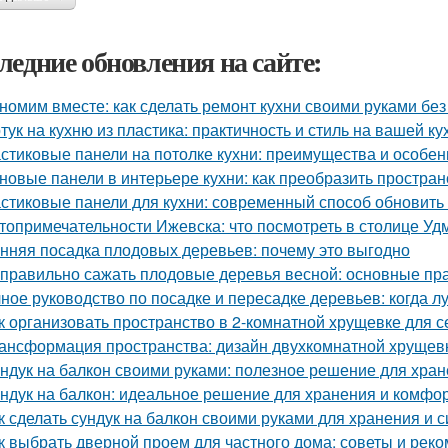
ледние обновления на сайте:
номим вместе: как сделать ремонт кухни своими руками без
тук на кухню из пластика: практичность и стиль на вашей ку
стиковые панели на потолке кухни: преимущества и особен
новые панели в интерьере кухни: как преобразить простран
стиковые панели для кухни: современный способ обновить
топримечательности Ижевска: что посмотреть в столице Уд
нняя посадка плодовых деревьев: почему это выгодно
 правильно сажать плодовые деревья весной: основные пра
ное руководство по посадке и пересадке деревьев: когда л
к организовать пространство в 2-комнатной хрущевке для с
ансформация пространства: дизайн двухкомнатной хрущевк
ндук на балкон своими руками: полезное решение для хра
ндук на балкон: идеальное решение для хранения и комфо
к сделать сундук на балкон своими руками для хранения и 
к выбрать дверной проем для частного дома: советы и рек