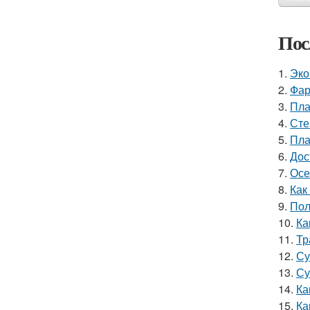
Пос
1.
Эко
2.
Фар
3.
Пла
4.
Сте
5.
Пла
6.
Дос
7.
Осе
8.
Как
9.
Пол
10.
Ка
11.
Тр
12.
Су
13.
Су
14.
Ка
15.
Ка