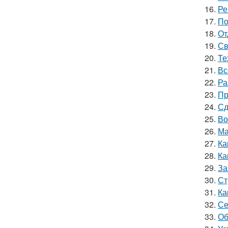
16.
Ре
17.
По
18.
От
19.
Св
20.
Те
21.
Вс
22.
Ра
23.
Пр
24.
Сд
25.
Во
26.
Ма
27.
Ка
28.
Ка
29.
За
30.
Ст
31.
Ка
32.
Се
33.
Об