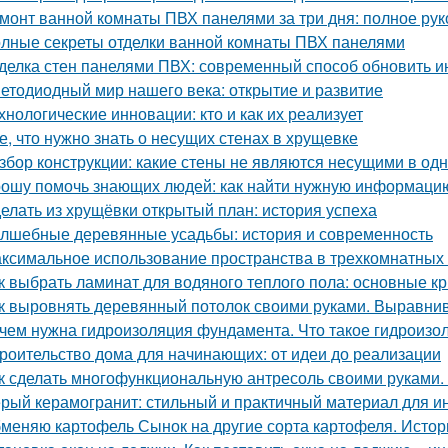
монт ванной комнаты ПВХ панелями за три дня: полное ру
лные секреты отделки ванной комнаты ПВХ панелями
делка стен панелями ПВХ: современный способ обновить и
етодиодный мир нашего века: открытие и развитие
хнологические инновации: кто и как их реализует
е, что нужно знать о несущих стенах в хрущевке
збор конструкции: какие стены не являются несущими в од
ошу помочь знающих людей: как найти нужную информаци
елать из хрущёвки открытый план: история успеха
лшебные деревянные усадьбы: история и современность
ксимальное использование пространства в трехкомнатных 
к выбрать ламинат для водяного теплого пола: основные к
к выровнять деревянный потолок своими руками. Выравнив
чем нужна гидроизоляция фундамента. Что такое гидроизо
роительство дома для начинающих: от идеи до реализации
к сделать многофункциональную антресоль своими руками.
рый керамогранит: стильный и практичный материал для и
меняю картофель Сынок на другие сорта картофеля. Истор