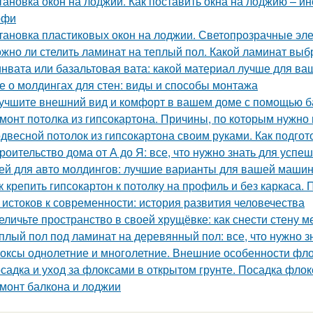
тановка окон на лоджии. Как поставить окна на лоджию – 
офи
тановка пластиковых окон на лоджии. Светопрозрачные эл
жно ли стелить ламинат на теплый пол. Какой ламинат выб
нвата или базальтовая вата: какой материал лучше для ва
е о молдингах для стен: виды и способы монтажа
учшите внешний вид и комфорт в вашем доме с помощью ба
монт потолка из гипсокартона. Причины, по которым нужно 
двесной потолок из гипсокартона своим руками. Как подгот
роительство дома от А до Я: все, что нужно знать для успе
ей для авто молдингов: лучшие варианты для вашей маши
к крепить гипсокартон к потолку на профиль и без каркаса.
 истоков к современности: история развития человечества
еличьте пространство в своей хрущёвке: как снести стену м
плый пол под ламинат на деревянный пол: все, что нужно з
оксы однолетние и многолетние. Внешние особенности фл
садка и уход за флоксами в открытом грунте. Посадка флок
монт балкона и лоджии