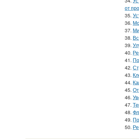
34.
Ус
от пр
35.
Ус
36.
Мо
37.
Ми
38.
Вс
39.
Ул
40.
Ре
41.
По
42.
Ст
43.
Кл
44.
Ка
45.
От
46.
Ув
47.
Те
48.
Фл
49.
По
50.
Ре