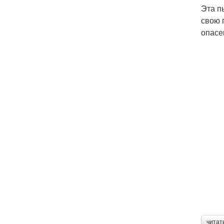
Эта п
свою 
опасе
читат