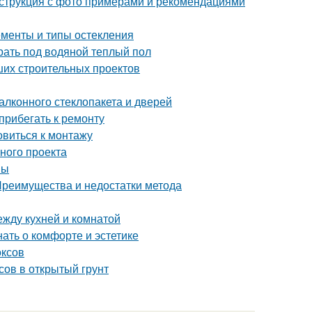
инструкция с фото примерами и рекомендациями
ементы и типы остекления
рать под водяной теплый пол
ших строительных проектов
лконного стеклопакета и дверей
прибегать к ремонту
овиться к монтажу
шного проекта
ны
 Преимущества и недостатки метода
ежду кухней и комнатой
нать о комфорте и эстетике
оксов
сов в открытый грунт