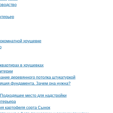
ководство
нтерьер
нокомнатной хрущевке
ю
квартирах в хрущевках
ритерии
ание деревянного потолка штукатуркой
ляция фундамента. Зачем она нужна?
 Подходящее место для надстройки
нтерьера
ия картофеля сорта Сынок