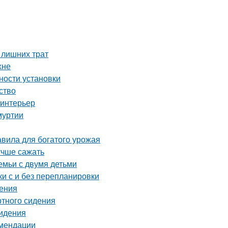
 лишних трат
хне
ности установки
ство
 интерьер
муртии
вила для богатого урожая
учше сажать
емьи с двумя детьми
и с и без перепланировки
нения
ртного сидения
сидения
омендации