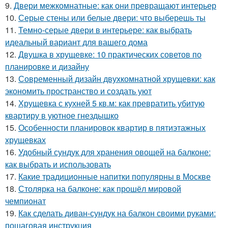
9.
Двери межкомнатные: как они превращают интерьер
10.
Серые стены или белые двери: что выберешь ты
11.
Темно-серые двери в интерьере: как выбрать
идеальный вариант для вашего дома
12.
Двушка в хрущевке: 10 практических советов по
планировке и дизайну
13.
Современный дизайн двухкомнатной хрущевки: как
экономить пространство и создать уют
14.
Хрущевка с кухней 5 кв.м: как превратить убитую
квартиру в уютное гнездышко
15.
Особенности планировок квартир в пятиэтажных
хрущевках
16.
Удобный сундук для хранения овощей на балконе:
как выбрать и использовать
17.
Какие традиционные напитки популярны в Москве
18.
Столярка на балконе: как прошёл мировой
чемпионат
19.
Как сделать диван-сундук на балкон своими руками:
пошаговая инструкция