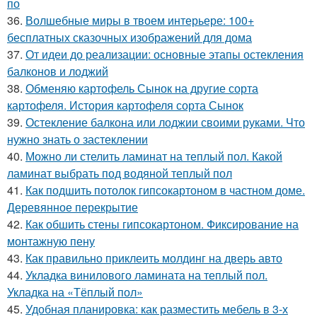
по
36.
Волшебные миры в твоем интерьере: 100+
бесплатных сказочных изображений для дома
37.
От идеи до реализации: основные этапы остекления
балконов и лоджий
38.
Обменяю картофель Сынок на другие сорта
картофеля. История картофеля сорта Сынок
39.
Остекление балкона или лоджии своими руками. Что
нужно знать о застеклении
40.
Можно ли стелить ламинат на теплый пол. Какой
ламинат выбрать под водяной теплый пол
41.
Как подшить потолок гипсокартоном в частном доме.
Деревянное перекрытие
42.
Как обшить стены гипсокартоном. Фиксирование на
монтажную пену
43.
Как правильно приклеить молдинг на дверь авто
44.
Укладка винилового ламината на теплый пол.
Укладка на «Тёплый пол»
45.
Удобная планировка: как разместить мебель в 3-х