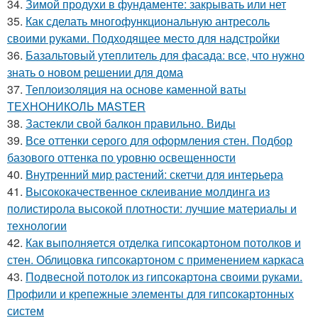
34.
Зимой продухи в фундаменте: закрывать или нет
35.
Как сделать многофункциональную антресоль
своими руками. Подходящее место для надстройки
36.
Базальтовый утеплитель для фасада: все, что нужно
знать о новом решении для дома
37.
Теплоизоляция на основе каменной ваты
ТЕХНОНИКОЛЬ MASTER
38.
Застекли свой балкон правильно. Виды
39.
Все оттенки серого для оформления стен. Подбор
базового оттенка по уровню освещенности
40.
Внутренний мир растений: скетчи для интерьера
41.
Высококачественное склеивание молдинга из
полистирола высокой плотности: лучшие материалы и
технологии
42.
Как выполняется отделка гипсокартоном потолков и
стен. Облицовка гипсокартоном с применением каркаса
43.
Подвесной потолок из гипсокартона своими руками.
Профили и крепежные элементы для гипсокартонных
систем