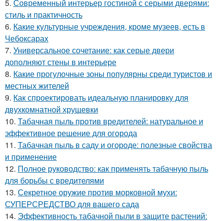
5.
Современный интерьер гостиной с серыми дверями:
стиль и практичность
6.
Какие культурные учреждения, кроме музеев, есть в
Чебоксарах
7.
Универсальное сочетание: как серые двери
дополняют стены в интерьере
8.
Какие прогулочные зоны популярны среди туристов и
местных жителей
9.
Как спроектировать идеальную планировку для
двухкомнатной хрущевки
10.
Табачная пыль против вредителей: натуральное и
эффективное решение для огорода
11.
Табачная пыль в саду и огороде: полезные свойства
и применение
12.
Полное руководство: как применять табачную пыль
для борьбы с вредителями
13.
Секретное оружие против морковной мухи:
СУПЕРСРЕДСТВО для вашего сада
14.
Эффективность табачной пыли в защите растений: