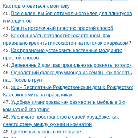
Как подготовиться к монтажу
40.
Все о клее: выбор оптимального клея для плинтусов
и молдингов
41.
Клеить потолочный пластик: простой способ
42.
Как обшивать потолок гипсокартонном. Как
правильно крепить гипсокартон на потолок с каркасом?
43.
Как правильно установить настенные молдинги:
простой способ
44.
Деревянный дом: как правильно выровнять потолок
45.
Однолетний флокс друммонда из семян, как посеять
на.. Посев в грунт
46.
300+ Бесплатные Рождественский дом & Рождество:
Как сэкономить на праздниках
47.
Удобная планировка: как разместить мебель в 3-х
комнатной квартире
48.
Увеличьте пространство в своей хрущёвке: как
снести стену между кухней и комнатой
49.
Цветочные узоры в интерьере