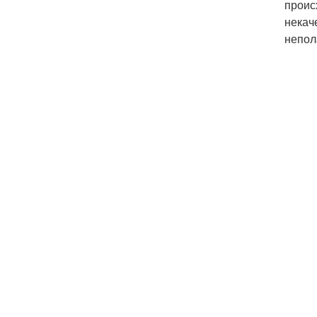
проис
некач
непол