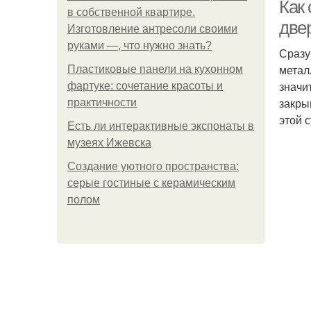
Как
в собственной квартире.
две
Изготовление антресоли своими
руками —, что нужно знать?
Сразу
метал
Пластиковые панели на кухонном
значи
фартуке: сочетание красоты и
закры
практичности
этой с
Есть ли интерактивные экспонаты в
музеях Ижевска
Создание уютного пространства:
серые гостиные с керамическим
полом
К