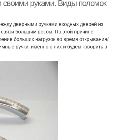
и своими руками. Виды поломок
между дверными ручками входных дверей из
 на межкомнатных
Ручка на входной двери
в связи большим весом. По этой причине
дверях
ление больших нагрузок во время открывания/
мные ручки, именно о них и будем говорить в
 на межкомнатные
Фланец с дверной
двери
ручки
Ручки для
Расстояние от ручки
ллических дверей
ки для китайских
Рукоятки из дверной
дверей
розетки