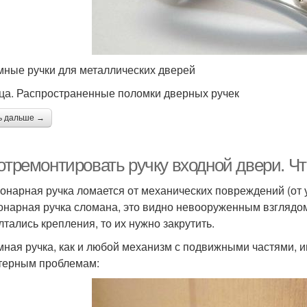
тержень в дверной
Наружная ручка
ручке
ные ручки для металлических дверей
чки в межкомнатной
Ручки на межкомнатной
ца. Распространенные поломки дверных ручек
двери
двери
ь дальше →
 отремонтировать ручку входной двери. Ч
онарная ручка ломается от механических повреждений (от 
онарная ручка сломана, это видно невооруженным взглядом.
лтались крепления, то их нужно закрутить.
ная ручка, как и любой механизм с подвижными частями, и
терным проблемам: