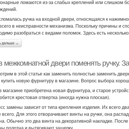
онарные ломаются из-за слабых креплений или слишком бол
ждений.
сломалась ручка на входной двери, относящаяся к нажимно
всего в неисправности механизма. Поскольку причины и с
одимо разобраться с видами поломок. Здесь есть несколько
ь дальше →
 в межкомнатной двери поменять ручку. З
отрим в этой статье как заменить полностью заменить двер
 купить новую фурнитуру в магазине. Вопрос выбора хороше
 в магазине приобретена новая фурнитура, и старое устрой
обится крестовая отвертка (иногда нужна плоская).
сс замены зависит от типа крепления изделия. Их всего дв
 всего. Для этого отворачивают винты на ручке, она распад
на. Обычно это два винта на декоративной накладке. После
ны полотна и вытягивают защелку.