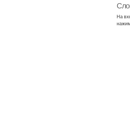
Сло
На вх
нажим