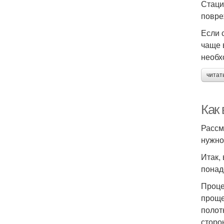
Стаци
повре
Если 
чаще 
необх
читат
Как
Рассм
нужно
Итак,
понад
Проце
проще
полот
сторо