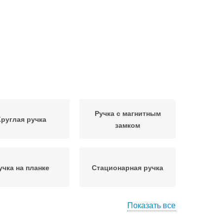
Ручка с магнитным
Круглая ручка
замком
учка на планке
Стационарная ручка
Показать все
здельная ручка
Ручки на розетке