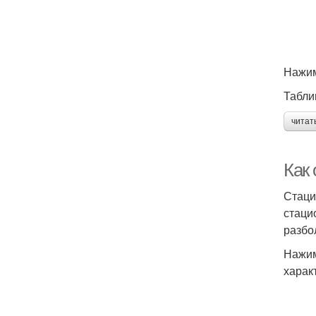
С
Нажим
Ру
Табли
читат
Как
Стаци
стаци
разбо
Нажим
харак