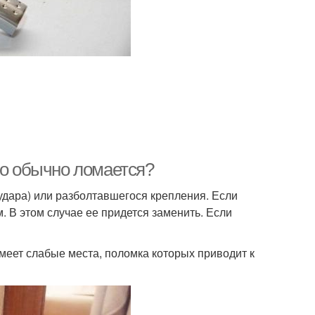
Задний ручка
Водительская ручка
то обычно ломается?
удара) или разболтавшегося крепления. Если
 В этом случае ее придется заменить. Если
меет слабые места, поломка которых приводит к