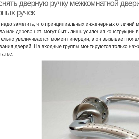
 снять дверную ручку межкомнатной двер
рных ручек
 надо заметить, что принципиальных инженерных отличий 
Ручки на входную
Ручка на межкомнатной
Ручки
ла или дерева нет, могут быть лишь усиления конструкции 
дверь
двери
тельно увеличивается момент инерции, а он вызывает появ
вания дверей. На входные группы монтируются только нажи
татье.
Ручка с межкомнатной
Ручки
Ручка без болтов
двери
Ручки для входных
Нажимные ручки
дверей
мета
ольцо для дверной
Коронка для дверной
Руч
ручки
ручки