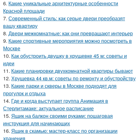
6.
Какие уникальные архитектурные особенности
Красной площади
7.
Современный стиль: как серые двери преобразят
вашу квартиру
8.
Двери межкомнатные: как они превращают интерьер
9.
Какие спортивные мероприятия можно посмотреть в
Москве
10.
Как обустроить двушку в хрущевке 45 м: советы и
идеи
11.
Какие планировки двухкомнатной квартиры бывают
12.
Хрущевка 44 кв.м: советы по ремонту и обустройству
13.
Какие парки и скверы в Москве подходят для
прогулок и отдыха
14.
Где и когда выступает группа Анимация в
Стерлитамаке: актуальное расписание
15.
Ящик на балкон своими руками: пошаговая
инструкция для начинающих
16.
Ящик в скамью: мастер-класс по организации
хранения