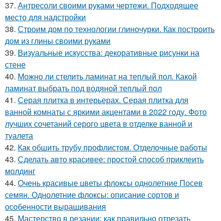
37.
Антресоли своими руками чертежи. Подходящее
место для надстройки
38.
Строим дом по технологии глиночурки. Как построить
дом из глины своими руками
39.
Визуальные искусства: декоративные рисунки на
стене
40.
Можно ли стелить ламинат на теплый пол. Какой
ламинат выбрать под водяной теплый пол
41.
Серая плитка в интерьерах. Серая плитка для
ванной комнаты с яркими акцентами в 2022 году. Фото
лучших сочетаний серого цвета в отделке ванной и
туалета
42.
Как обшить трубу профлистом. Отделочные работы
43.
Сделать авто красивее: простой способ приклеить
молдинг
44.
Очень красивые цветы флоксы однолетние Посев
семян. Однолетние флоксы: описание сортов и
особенности выращивания
45.
Мастерство в резании: как правильно отрезать