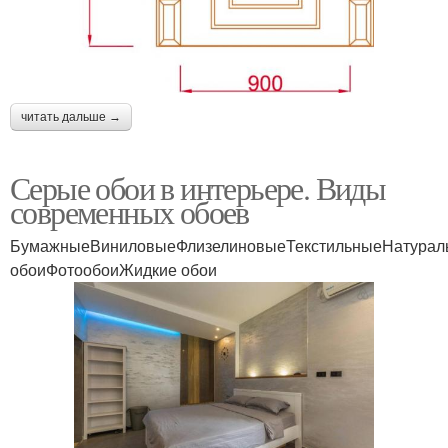
читать дальше →
Серые обои в интерьере. Виды
современных обоев
БумажныеВиниловыеФлизелиновыеТекстильныеНатурал
обоиФотообоиЖидкие обои