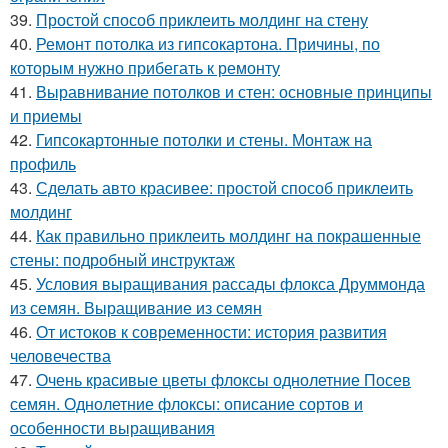
39.
Простой способ приклеить молдинг на стену
40.
Ремонт потолка из гипсокартона. Причины, по
которым нужно прибегать к ремонту
41.
Выравнивание потолков и стен: основные принципы
и приемы
42.
Гипсокартонные потолки и стены. Монтаж на
профиль
43.
Сделать авто красивее: простой способ приклеить
молдинг
44.
Как правильно приклеить молдинг на покрашенные
стены: подробный инструктаж
45.
Условия выращивания рассады флокса Друммонда
из семян. Выращивание из семян
46.
От истоков к современности: история развития
человечества
47.
Очень красивые цветы флоксы однолетние Посев
семян. Однолетние флоксы: описание сортов и
особенности выращивания