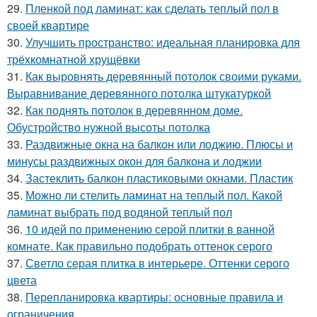
29.
Пленкой под ламинат: как сделать теплый пол в
своей квартире
30.
Улучшить пространство: идеальная планировка для
трёхкомнатной хрущёвки
31.
Как выровнять деревянный потолок своими руками.
Выравнивание деревянного потолка штукатуркой
32.
Как поднять потолок в деревянном доме.
Обустройство нужной высоты потолка
33.
Раздвижные окна на балкон или лоджию. Плюсы и
минусы раздвижных окон для балкона и лоджии
34.
Застеклить балкон пластиковыми окнами. Пластик
35.
Можно ли стелить ламинат на теплый пол. Какой
ламинат выбрать под водяной теплый пол
36.
10 идей по применению серой плитки в ванной
комнате. Как правильно подобрать оттенок серого
37.
Светло серая плитка в интерьере. Оттенки серого
цвета
38.
Перепланировка квартиры: основные правила и
ограничения