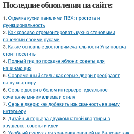
Последние обновления на сайте:
1.
Отделка кухни панелями ПВХ: простота и
функциональность
2.
Как красиво отремонтировать кухню стеновыми
панелями своими руками
3.
Какие основные достопримечательности Ульяновска
стоит посетить
4.
Полный гид по посадке яблони: советы для
начинающих
5.
Современный стиль: как серые двери преобразят
вашу квартиру
6.
Серые двери в белом интерьере: идеальное
сочетание минимализма и стиля
7.
Серые двери: как добавить изысканность вашему
интерьеру
8.
Дизайн интерьера двухкомнатной квартиры в
хрущевке: советы и идеи
9.
Удобный сундук для хранения овощей на балконе: как