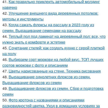
41.
Как правильно приклеить автомобильный молдинг
навечно
42.
Улучшение внешнего вида деревянных потолков:
методы и инструменты
43.
Когда сажать флоксы на рассаду в 2023 году из
семян. Выращивание семенами на рассаду
44.
Теплый пол под ламинат на деревянный пол: все, что
нужно знать о комфорте и эстетике
45.
Сочетание стилей: как создать кухню с серой плиткой
на полу
46.
Выбираем сорт моркови на любой вкус. ТОП лучших
сортов моркови с фото и описанием
47.
Цветы нарисованные на стене. Техника рисования
48.
Выращивание однолетних флоксов из семян.
Выращивание флоксов из семян
49.
Выращивание флоксов из семян. Сбор и подготовка
семян
50.
Фото кротона с названиями и описаниями
разновидностей цветка. Уход в домашних условиях за