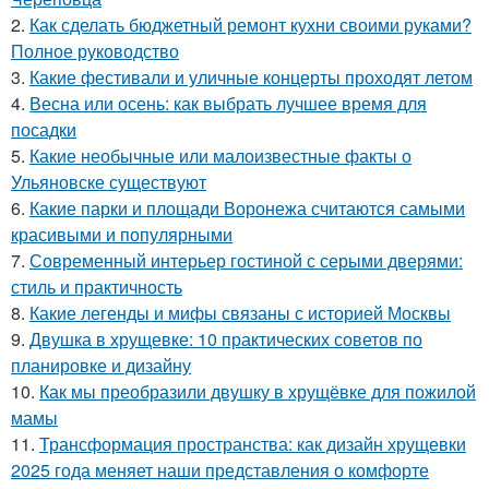
2.
Как сделать бюджетный ремонт кухни своими руками?
Полное руководство
3.
Какие фестивали и уличные концерты проходят летом
4.
Весна или осень: как выбрать лучшее время для
посадки
5.
Какие необычные или малоизвестные факты о
Ульяновске существуют
6.
Какие парки и площади Воронежа считаются самыми
красивыми и популярными
7.
Современный интерьер гостиной с серыми дверями:
стиль и практичность
8.
Какие легенды и мифы связаны с историей Москвы
9.
Двушка в хрущевке: 10 практических советов по
планировке и дизайну
10.
Как мы преобразили двушку в хрущёвке для пожилой
мамы
11.
Трансформация пространства: как дизайн хрущевки
2025 года меняет наши представления о комфорте