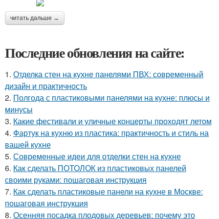
читать дальше →
Последние обновления на сайте:
1.
Отделка стен на кухне панелями ПВХ: современный
дизайн и практичность
2.
Полгода с пластиковыми панелями на кухне: плюсы и
минусы
3.
Какие фестивали и уличные концерты проходят летом
4.
Фартук на кухню из пластика: практичность и стиль на
вашей кухне
5.
Современные идеи для отделки стен на кухне
6.
Как сделать ПОТОЛОК из пластиковых панелей
своими руками: пошаговая инструкция
7.
Как сделать пластиковые панели на кухне в Москве:
пошаговая инструкция
8.
Осенняя посадка плодовых деревьев: почему это