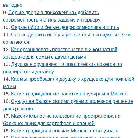
выгодно
9.
Серые двери в прихожей: как добавить
современность и стиль вашему интерьеру
10.
Серые обои и белые двери: символика и стиль
11.
Серые двери в интерьере: как они выглядят и с чем
сочетаются
12.
Как организовать пространство в 2-комнатной
хрущевке для семьи с двумя детьми
13.
Двушка в хрущевке: 10 практических советов по
планировке и дизайну
14.
Как мы преобразили двушку в хрущёвке для пожилой
мамы
15.
Какие традиционные напитки популярны в Москве
16.
Сундук на балкон своими руками: полезное решение
для хранения
17.
Максимальное использование пространства на
балконе: ящик для картофеля и овощей
18.
Какие традиции и обычаи Москвы стоит узнать
19.
Полное руководство: как подготовить потолок к