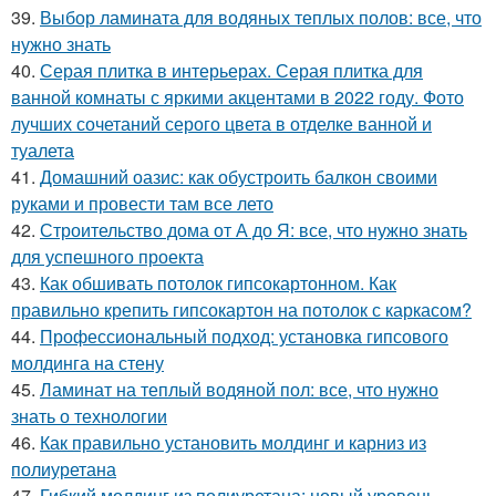
39.
Выбор ламината для водяных теплых полов: все, что
нужно знать
40.
Серая плитка в интерьерах. Серая плитка для
ванной комнаты с яркими акцентами в 2022 году. Фото
лучших сочетаний серого цвета в отделке ванной и
туалета
41.
Домашний оазис: как обустроить балкон своими
руками и провести там все лето
42.
Строительство дома от А до Я: все, что нужно знать
для успешного проекта
43.
Как обшивать потолок гипсокартонном. Как
правильно крепить гипсокартон на потолок с каркасом?
44.
Профессиональный подход: установка гипсового
молдинга на стену
45.
Ламинат на теплый водяной пол: все, что нужно
знать о технологии
46.
Как правильно установить молдинг и карниз из
полиуретана
47.
Гибкий молдинг из полиуретана: новый уровень