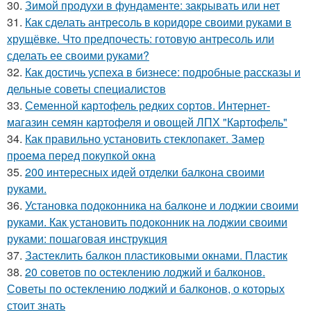
30.
Зимой продухи в фундаменте: закрывать или нет
31.
Как сделать антресоль в коридоре своими руками в
хрущёвке. Что предпочесть: готовую антресоль или
сделать ее своими руками?
32.
Как достичь успеха в бизнесе: подробные рассказы и
дельные советы специалистов
33.
Семенной картофель редких сортов. Интернет-
магазин семян картофеля и овощей ЛПХ "Картофель"
34.
Как правильно установить стеклопакет. Замер
проема перед покупкой окна
35.
200 интересных идей отделки балкона своими
руками.
36.
Установка подоконника на балконе и лоджии своими
руками. Как установить подоконник на лоджии своими
руками: пошаговая инструкция
37.
Застеклить балкон пластиковыми окнами. Пластик
38.
20 советов по остеклению лоджий и балконов.
Советы по остеклению лоджий и балконов, о которых
стоит знать