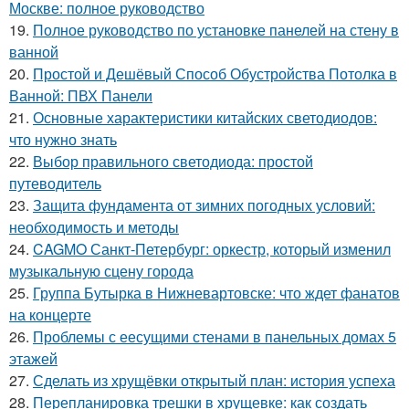
Москве: полное руководство
19.
Полное руководство по установке панелей на стену в
ванной
20.
Простой и Дешёвый Способ Обустройства Потолка в
Ванной: ПВХ Панели
21.
Основные характеристики китайских светодиодов:
что нужно знать
22.
Выбор правильного светодиода: простой
путеводитель
23.
Защита фундамента от зимних погодных условий:
необходимость и методы
24.
CAGMO Санкт-Петербург: оркестр, который изменил
музыкальную сцену города
25.
Группа Бутырка в Нижневартовске: что ждет фанатов
на концерте
26.
Проблемы с еесущими стенами в панельных домах 5
этажей
27.
Сделать из хрущёвки открытый план: история успеха
28.
Перепланировка трешки в хрущевке: как создать