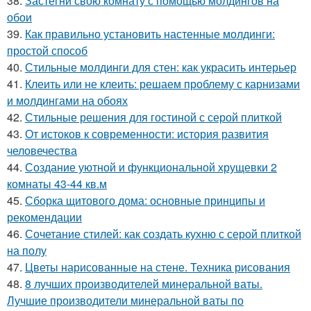
38.
Застегни свою комнату с помощью молдингов на
обои
39.
Как правильно установить настенные молдинги:
простой способ
40.
Стильные молдинги для стен: как украсить интерьер
41.
Клеить или не клеить: решаем проблему с карнизами
и молдингами на обоях
42.
Стильные решения для гостиной с серой плиткой
43.
От истоков к современности: история развития
человечества
44.
Создание уютной и функциональной хрущевки 2
комнаты 43-44 кв.м
45.
Сборка щитового дома: основные принципы и
рекомендации
46.
Сочетание стилей: как создать кухню с серой плиткой
на полу
47.
Цветы нарисованные на стене. Техника рисования
48.
8 лучших производителей минеральной ваты.
Лучшие производители минеральной ваты по