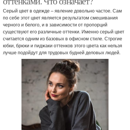
оттенками. Что означает?
Серый цвет в одежде – явление довольно частое. Сам
по себе этот цвет является результатом смешивания
Цветы в монохромных
черного и белого, и в зависимости от пропорций
Цвет в интерьере
интерьерах
существуют его различные оттенки. Именно серый цвет
считается одним из базовых в офисном стиле. Строгие
юбки, брюки и пиджаки оттенков этого цвета как нельзя
лучше подойдут для трудовых будней деловых людей.
Интерьеры в серых
цветах