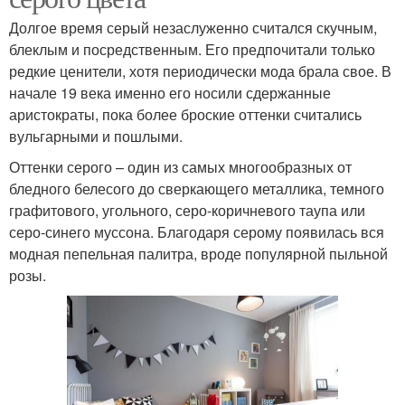
Долгое время серый незаслуженно считался скучным,
блеклым и посредственным. Его предпочитали только
редкие ценители, хотя периодически мода брала свое. В
начале 19 века именно его носили сдержанные
аристократы, пока более броские оттенки считались
вульгарными и пошлыми.
Оттенки серого – один из самых многообразных от
бледного белесого до сверкающего металлика, темного
графитового, угольного, серо-коричневого таупа или
серо-синего муссона. Благодаря серому появилась вся
модная пепельная палитра, вроде популярной пыльной
розы.