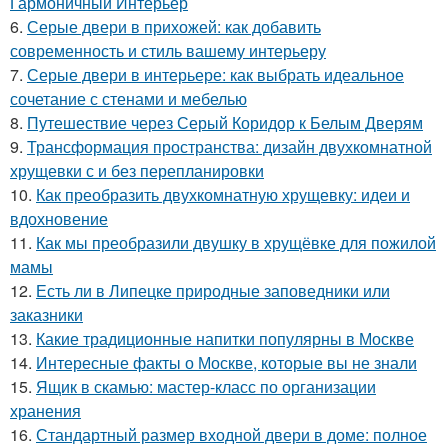
Гармоничный Интерьер
6.
Серые двери в прихожей: как добавить
современность и стиль вашему интерьеру
7.
Серые двери в интерьере: как выбрать идеальное
сочетание с стенами и мебелью
8.
Путешествие через Серый Коридор к Белым Дверям
9.
Трансформация пространства: дизайн двухкомнатной
хрущевки с и без перепланировки
10.
Как преобразить двухкомнатную хрущевку: идеи и
вдохновение
11.
Как мы преобразили двушку в хрущёвке для пожилой
мамы
12.
Есть ли в Липецке природные заповедники или
заказники
13.
Какие традиционные напитки популярны в Москве
14.
Интересные факты о Москве, которые вы не знали
15.
Ящик в скамью: мастер-класс по организации
хранения
16.
Стандартный размер входной двери в доме: полное