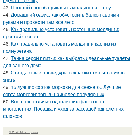
сделать трёшку
43.
Простой способ приклеить молдинг на стену
44.
Домашний оазис: как обустроить балкон своими
руками и провести там все лето
45.
Как правильно установить настенные молдинги:
простой способ
46.
Как правильно установить молдинг и карниз из
полиуретана
47.
Тайна серой плитки: как выбрать идеальные туалеты
для вашего дома
48.
Стандартные процедуры покраски стен: что нужно
знать
49.
15 лучших сортов моркови для свежего.. Лучшие
сорта моркови: топ-20 наиболее популярных
50.
Внешние отличия однолетних флоксов от
многолетних. Посадка и уход за рассадой однолетних
флоксов
© 2026 Моя стройка