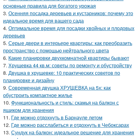
основные правила для богатого урожая
3.
Осенняя посадка деревьев и кустарников: почему это
идеальное время для вашего сада
4.
Оптимальное время для посадки хвойных и плодовых
деревьев
5.
Серые двери в интерьере квартиры: как преобразить
пространство с помощью нейтрального цвета
6.
Какие планировки двухкомнатной квартиры бывают
7.
Хрущевка 44 кв.м: советы по ремонту и обустройству
8.
Двушка в хрущевке: 10 практических советов по
планировке и дизайну
9.
Современная двушка ХРУЩЕВКА на 5х: как
обустроить компактное жилье
10.
Функциональность и стиль: скамья на балкон с
ящиком для хранения
11.
Где можно отдохнуть в Барнауле летом
12.
Где можно расслабиться и отдохнуть в Чебоксарах
13.
Сундук на балкон: идеальное решение для хранения