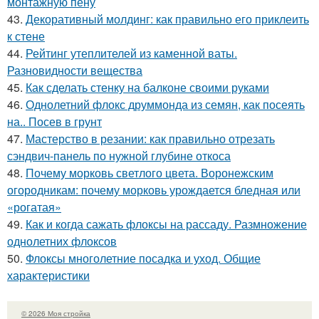
монтажную пену
43.
Декоративный молдинг: как правильно его приклеить
к стене
44.
Рейтинг утеплителей из каменной ваты.
Разновидности вещества
45.
Как сделать стенку на балконе своими руками
46.
Однолетний флокс друммонда из семян, как посеять
на.. Посев в грунт
47.
Мастерство в резании: как правильно отрезать
сэндвич-панель по нужной глубине откоса
48.
Почему морковь светлого цвета. Воронежским
огородникам: почему морковь урождается бледная или
«рогатая»
49.
Как и когда сажать флоксы на рассаду. Размножение
однолетних флоксов
50.
Флоксы многолетние посадка и уход. Общие
характеристики
© 2026 Моя стройка