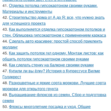
41.
Отделка потолка гипсокартоном своими руками.
Материалы и инструменты
42.
Строительство дома от А до Я: все, что нужно знать
для успешного проекта
43.
Как выполняется отделка гипсокартоном потолков и
стен. Облицовка гипсокартоном с применением каркаса
44.
Сделать авто красивее: простой способ приклеить
молдинг
45.
Как зашить потолок гкл одному. Монтаж листов: как
обшить потолок гипсокартоном своими руками
46.
Как сделать стенку на балконе своими руками
47.
Купили ли вы ёлку? История о Купрессусе Вилме
Голдкрест
48.
Разноцветные и яркие сорта моркови. Лучшие сорта
моркови для открытого грунта
49.
Выращивание флоксов из семян. Сбор и подготовка
семян
50.
Флоксы многолетние посадка и уход. Общие