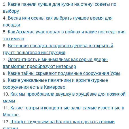
3.
Какие панели лучше для кухни на стену: советы по
выбору
4.
Весна или осень: как выбрать лучшее время для
посадки
5.
Как Арзамас участвовал в войнах и какие последствия
это имело
6.
Весенняя посадка плодового дерева в открытый
грунт: пошаговая инструкция
7.
Элегантность и минимализм: как серые двери-
transformer преобразуют интерьер
8.
Какие тайны скрывают подземные сооружения Уфы
9.
Какие уникальные памятники и архитектурные
сооружения есть в Кемерово
10.
Как мы преобразили двушку в хрущёвке для пожилой
мамы
11.
Какие театры и концертные залы самые известные в
Москве
12.
Шкаф с сиденьем на балкон: как сделать своими
руками