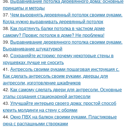
36.
Выравнивание потолка деревянного дома: основные
принципы и методы
37.
Чем выровнять деревянный потолок своими руками.
Когда нужно выравнивать деревянный потолок
38.
Как подтянуть балки потолка в частном доме
самому? Провис потолок в доме? Не проблема!
39.
Выравнивание деревянного потолка своими руками.
Выравнивание штукатуркой
40.
Сохраняйте историю: почему некоторые стены в
хрущевках лучше не сносить
41.
Антресоль своими руками пошаговая инструкция с.
Как сделать антресоль своим руками, дверцы для
антресоли, изготовление шкафчиков
42.
Как самому сделать двери для антресоли. Основные
этапы создания стационарной антресоли
43.
Улучшайте интерьер своего дома: простой способ
клеить молдинги на стену с обоями
44.
Окно ПВХ на балкон своими руками. Пластиковые
окна с распашными створками