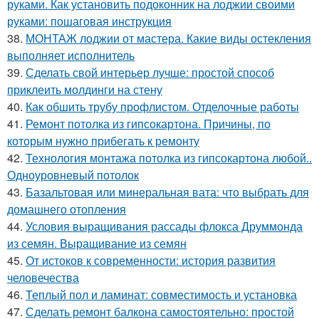
руками. Как установить подоконник на лоджии своими
руками: пошаговая инструкция
38.
МОНТАЖ лоджии от мастера. Какие виды остекления
выполняет исполнитель
39.
Сделать свой интерьер лучше: простой способ
приклеить молдинги на стену
40.
Как обшить трубу профлистом. Отделочные работы
41.
Ремонт потолка из гипсокартона. Причины, по
которым нужно прибегать к ремонту
42.
Технология монтажа потолка из гипсокартона любой..
Одноуровневый потолок
43.
Базальтовая или минеральная вата: что выбрать для
домашнего отопления
44.
Условия выращивания рассады флокса Друммонда
из семян. Выращивание из семян
45.
От истоков к современности: история развития
человечества
46.
Теплый пол и ламинат: совместимость и установка
47.
Сделать ремонт балкона самостоятельно: простой