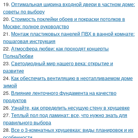
19.
Оптимальная ширина входной двери в частном доме:
советы по выбору
20.
Стоимость поклейки обоев и покраски потолков в
Москве: полное руководство
21.
Монтаж пластиковых панелей ПВХ в ванной комнате:
пошаговая инструкция
22.
Атмосфера любви: как проходят концерты
ПолнаЛюбви
23.
Светодиодный мир нашего века: открытие и
развитие
24.
Как обеспечить вентиляцию в неотапливаемом доме
зимой
25.
Влияние ленточного фундамента на качество
продуктов
26.
Узнайте, как определить несущую стену в хрущевке
27.
Теплый пол под ламинат: все, что нужно знать для
правильного выбора
28.
Все о 3-комнатных хрущевках: виды планировок и их
особенности