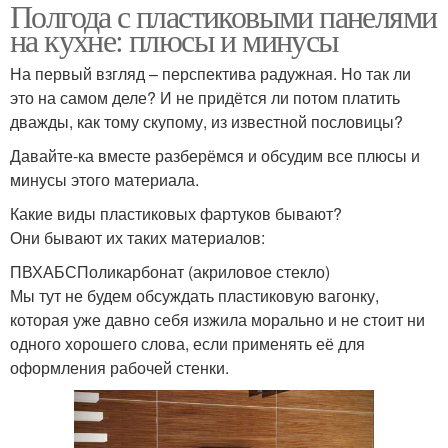
Полгода с пластиковыми панелями
Уход за пластиковыми
Панели для кухни
на кухне: плюсы и минусы
панелями
На первый взгляд – перспектива радужная. Но так ли
это на самом деле? И не придётся ли потом платить
Уход за стеновыми
дважды, как тому скупому, из известной пословицы?
панелями
Давайте-ка вместе разберёмся и обсудим все плюсы и
минусы этого материала.
Какие виды пластиковых фартуков бывают?
Они бывают их таких материалов:
ПВХАБСПоликарбонат (акриловое стекло)
Мы тут не будем обсуждать пластиковую вагонку,
которая уже давно себя изжила морально и не стоит ни
одного хорошего слова, если применять её для
оформления рабочей стенки.