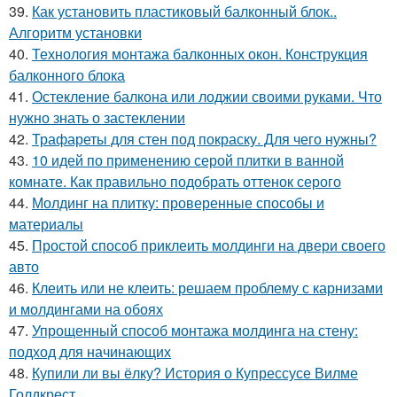
39.
Как установить пластиковый балконный блок..
Алгоритм установки
40.
Технология монтажа балконных окон. Конструкция
балконного блока
41.
Остекление балкона или лоджии своими руками. Что
нужно знать о застеклении
42.
Трафареты для стен под покраску. Для чего нужны?
43.
10 идей по применению серой плитки в ванной
комнате. Как правильно подобрать оттенок серого
44.
Молдинг на плитку: проверенные способы и
материалы
45.
Простой способ приклеить молдинги на двери своего
авто
46.
Клеить или не клеить: решаем проблему с карнизами
и молдингами на обоях
47.
Упрощенный способ монтажа молдинга на стену:
подход для начинающих
48.
Купили ли вы ёлку? История о Купрессусе Вилме
Голдкрест