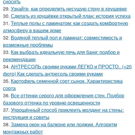
сносить
29.
Узнайте, как определить несущую стену в хрущевке
30.
Сделать из хрущёвки открытый план: история успеха
31.
Теплые полы с ламинатом: как создать комфортную
атмосферу в вашем доме
32.
Водяной теплый пол и ламинат: совместимость и
возможные проблемы
33.
Как выбрать идеальную печь для бани: подбор и
рекомендации
34.
АНТРЕСОЛЬ своими руками ЛЕГКО и ПРОСТО.. (+20
фото) Как сделать антресоль своими руками
35.
Картофель семенной сорт сынок. Характеристика
сорта
36.
Все оттенки серого для оформления стен. Подбор
базового оттенка по уровню освещенности
37.
Упрощённый способ приклеить молдинг на стены:
инструкция и советы
38.
Замена окон на балконе или лоджии. Алгоритм
монтажных работ