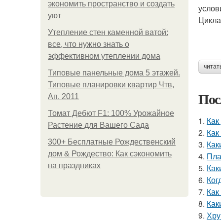
экономить пространство и создать
услов
уют
Цикла
Утепление стен каменной ватой:
все, что нужно знать о
эффективном утеплении дома
читат
Типовые панельные дома 5 этажей.
Типовые планировки квартир Чтв,
Пос
Ап. 2011
Томат Дебют F1: 100% Урожайное
1.
Как
Растение для Вашего Сада
2.
Как
300+ Бесплатные Рождественский
3.
Как
дом & Рождество: Как сэкономить
4.
Пла
на праздниках
5.
Как
6.
Ког
7.
Как
8.
Как
9.
Хру