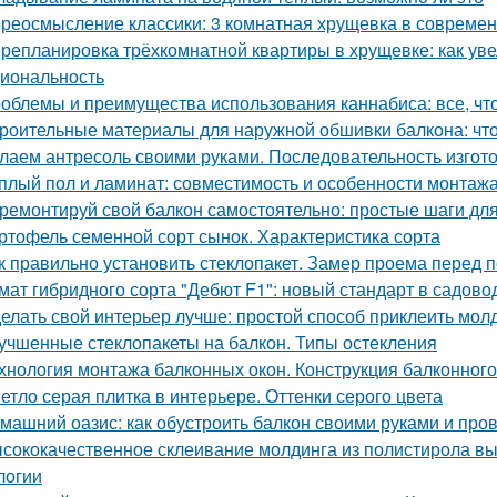
реосмысление классики: 3 комнатная хрущевка в современ
репланировка трёхкомнатной квартиры в хрущевке: как уве
иональность
облемы и преимущества использования каннабиса: все, чт
роительные материалы для наружной обшивки балкона: чт
лаем антресоль своими руками. Последовательность изгот
плый пол и ламинат: совместимость и особенности монтаж
ремонтируй свой балкон самостоятельно: простые шаги дл
ртофель семенной сорт сынок. Характеристика сорта
к правильно установить стеклопакет. Замер проема перед п
мат гибридного сорта "Дебют F1": новый стандарт в садово
елать свой интерьер лучше: простой способ приклеить молд
учшенные стеклопакеты на балкон. Типы остекления
хнология монтажа балконных окон. Конструкция балконного
етло серая плитка в интерьере. Оттенки серого цвета
машний оазис: как обустроить балкон своими руками и пров
сококачественное склеивание молдинга из полистирола вы
логии