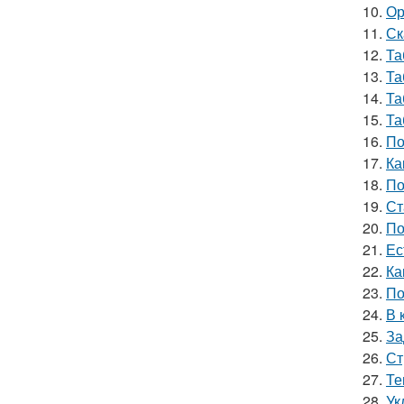
10.
Ор
11.
Ск
12.
Та
13.
Та
14.
Та
15.
Та
16.
По
17.
Ка
18.
По
19.
Ст
20.
По
21.
Ес
22.
Ка
23.
По
24.
В 
25.
За
26.
Ст
27.
Те
28.
Ук