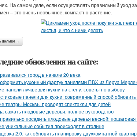
иях. На самом деле, если осуществлять правильный уход за 
мен – это очень необычное, компактно растение.
ь дальше →
ледние обновления на сайте:
 развивался город в начале 20 века
 оформить кухонный фартук панелями ПВХ из Леруа Мерлен
ие панели лучше для кухни на стену: советы по выбору
стиковые панели для кухни: современный способ обновить
ие театры Москвы проводят спектакли для детей
да сажать плодовые деревья: полное руководство
 правильно посадить плодовые деревья весной: пошаговая
ие уникальные события происходят в столице
щевка 2.0: как обновить планировку двухкомнатной кварти