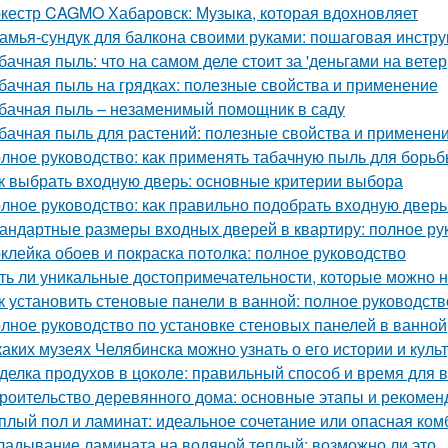
кестр CAGMO Хабаровск: Музыка, которая вдохновляет
амья-сундук для балкона своими руками: пошаговая инстру
бачная пыль: что на самом деле стоит за 'деньгами на ветер
бачная пыль на грядках: полезные свойства и применение
бачная пыль – незаменимый помощник в саду
бачная пыль для растений: полезные свойства и применен
лное руководство: как применять табачную пыль для борьб
к выбрать входную дверь: основные критерии выбора
лное руководство: как правильно подобрать входную дверь
андартные размеры входных дверей в квартиру: полное ру
клейка обоев и покраска потолка: полное руководство
ть ли уникальные достопримечательности, которые можно н
к установить стеновые панели в ванной: полное руководст
лное руководство по установке стеновых панелей в ванной
каких музеях Челябинска можно узнать о его истории и куль
делка продухов в цоколе: правильный способ и время для
роительство деревянного дома: основные этапы и рекомен
плый пол и ламинат: идеальное сочетание или опасная ко
ладывание ламината на водяной теплый: возможно ли это