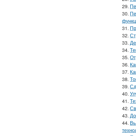
29.
Пе
30.
Пе
функц
31.
Пр
32.
Ст
33.
Де
34.
Те
35.
От
36.
Ка
37.
Ка
38.
То
39.
Сд
40.
Ул
41.
Те
42.
Св
43.
До
44.
Вы
техно