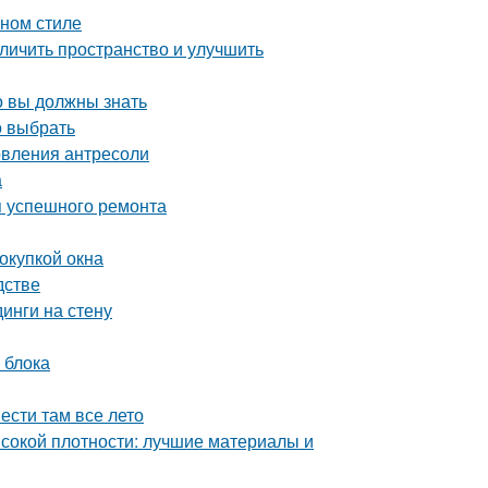
ном стиле
личить пространство и улучшить
о вы должны знать
о выбрать
овления антресоли
а
я успешного ремонта
окупкой окна
дстве
инги на стену
 блока
ести там все лето
сокой плотности: лучшие материалы и