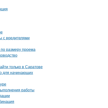
кция
ие
ы с вредителями
 по размеру проема
ководство
айти только в Саратове
во для начинающих
туре
 выполнения работы
дации
мбинация