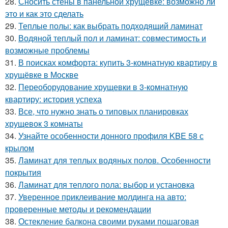
28.
Сносить стены в панельной хрущевке: возможно ли
это и как это сделать
29.
Теплые полы: как выбрать подходящий ламинат
30.
Водяной теплый пол и ламинат: совместимость и
возможные проблемы
31.
В поисках комфорта: купить 3-комнатную квартиру в
хрущёвке в Москве
32.
Переоборудование хрущевки в 3-комнатную
квартиру: история успеха
33.
Все, что нужно знать о типовых планировках
хрущевок 3 комнаты
34.
Узнайте особенности донного профиля KBE 58 с
крылом
35.
Ламинат для теплых водяных полов. Особенности
покрытия
36.
Ламинат для теплого пола: выбор и установка
37.
Уверенное приклеивание молдинга на авто:
проверенные методы и рекомендации
38.
Остекление балкона своими руками пошаговая