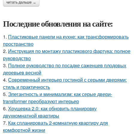
читать дальше →
Последние обновления на сайте:
1.
Пластиковые панели на кухне: как трансформировать
пространство
2.
Инструкция по монтажу пластикового фартука: полное
руководство
3.
Полное руководство по посадке саженцев плодовых
деревьев весной
4.
Современный интерьер гостиной с серыми дверями:
стиль и практичность
5.
Элегантность и минимализм: как серые двери-
transformer преобразуют интерьер
6.
Хрущевка 2.0: как обновить планировку
двухкомнатной квартиры
7.
Как спланировать 2-комнатную квартиру для
комфортной жизни