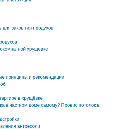
у для закрытия продухов
родухов
нокомнатной хрущевке
ые принципы и рекомендации
соб
квартире в хрущёвке
лка в частном доме самому? Провис потолок в
дстройки
овления антресоли