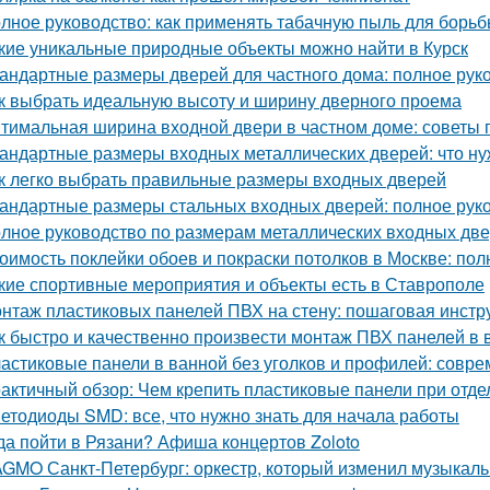
лное руководство: как применять табачную пыль для борьб
кие уникальные природные объекты можно найти в Курск
андартные размеры дверей для частного дома: полное рук
к выбрать идеальную высоту и ширину дверного проема
тимальная ширина входной двери в частном доме: советы 
андартные размеры входных металлических дверей: что ну
к легко выбрать правильные размеры входных дверей
андартные размеры стальных входных дверей: полное рук
лное руководство по размерам металлических входных дв
оимость поклейки обоев и покраски потолков в Москве: пол
кие спортивные мероприятия и объекты есть в Ставрополе
нтаж пластиковых панелей ПВХ на стену: пошаговая инстр
к быстро и качественно произвести монтаж ПВХ панелей в 
астиковые панели в ванной без уголков и профилей: совр
актичный обзор: Чем крепить пластиковые панели при отде
етодиоды SMD: все, что нужно знать для начала работы
да пойти в Рязани? Афиша концертов Zoloto
GMO Санкт-Петербург: оркестр, который изменил музыкаль