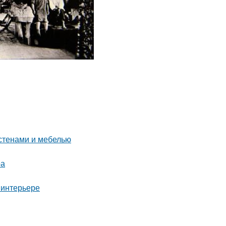
 стенами и мебелью
ра
 интерьере