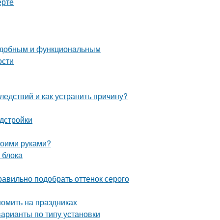
ерте
 удобным и функциональным
ости
ледствий и как устранить причину?
дстройки
своими руками?
 блока
равильно подобрать оттенок серого
номить на праздниках
арианты по типу установки