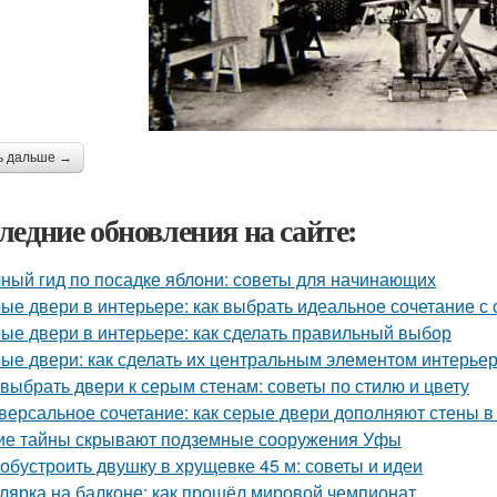
ь дальше →
ледние обновления на сайте:
ный гид по посадке яблони: советы для начинающих
ые двери в интерьере: как выбрать идеальное сочетание с
ые двери в интерьере: как сделать правильный выбор
ые двери: как сделать их центральным элементом интерье
 выбрать двери к серым стенам: советы по стилю и цвету
версальное сочетание: как серые двери дополняют стены в
ие тайны скрывают подземные сооружения Уфы
 обустроить двушку в хрущевке 45 м: советы и идеи
лярка на балконе: как прошёл мировой чемпионат