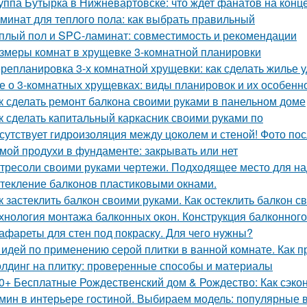
уппа Бутырка в Нижневартовске: что ждет фанатов на конц
минат для теплого пола: как выбрать правильный
плый пол и SPC-ламинат: совместимость и рекомендации
змеры комнат в хрущевке 3-комнатной планировки
репланировка 3-х комнатной хрущевки: как сделать жилье
е о 3-комнатных хрущевках: виды планировок и их особенн
к сделать ремонт балкона своими руками в панельном доме
к сделать капитальный каркасник своими руками по
сутствует гидроизоляция между цоколем и стеной! Фото пос
мой продухи в фундаменте: закрывать или нет
тресоли своими руками чертежи. Подходящее место для на
текление балконов пластиковыми окнами.
к застеклить балкон своими руками. Как остеклить балкон 
хнология монтажа балконных окон. Конструкция балконного
афареты для стен под покраску. Для чего нужны?
 идей по применению серой плитки в ванной комнате. Как п
лдинг на плитку: проверенные способы и материалы
0+ Бесплатные Рождественский дом & Рождество: Как сэко
мин в интерьере гостиной. Выбираем модель: популярные в