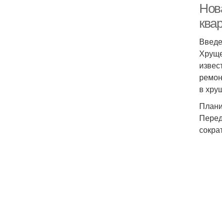
Нов
ква
Введ
Хруще
извес
ремон
в хру
Плани
Перед
сокра