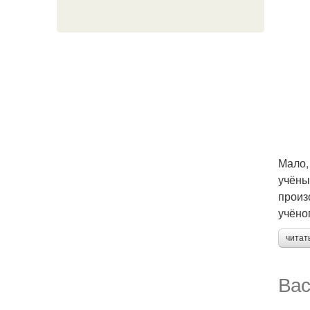
Мало,
учёны
произ
учёно
читат
Вас