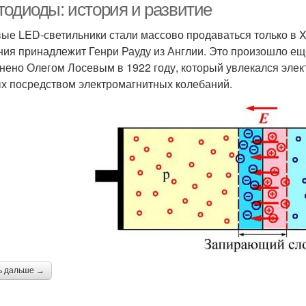
тодиоды: история и развитие
ые LED-светильники стали массово продаваться только в X
ния принадлежит Генри Рауду из Англии. Это произошло ещ
нено Олегом Лосевым в 1922 году, который увлекался эле
х посредством электромагнитных колебаний.
ь дальше →