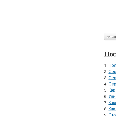
читат
Пос
1.
Пол
2.
Сер
3.
Сер
4.
Сер
5.
Как
6.
Уни
7.
Как
8.
Как
9.
Сто