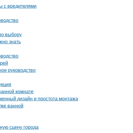
ы с вредителями
оводство
по выбору
жно знать
оводство
ерей
ное руководство
укция
ванной комнате
еменный дизайн и простота монтажа
лке ванной
ную сцену города