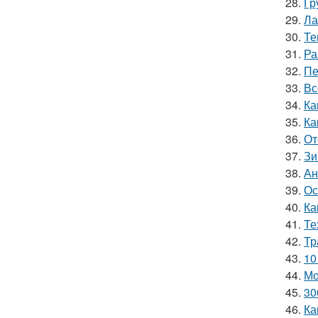
28.
Гр
29.
Ла
30.
Те
31.
Ра
32.
Пе
33.
Вс
34.
Ка
35.
Ка
36.
От
37.
Зи
38.
Ан
39.
Ос
40.
Ка
41.
Те
42.
Тр
43.
10
44.
Мо
45.
30
46.
Ка