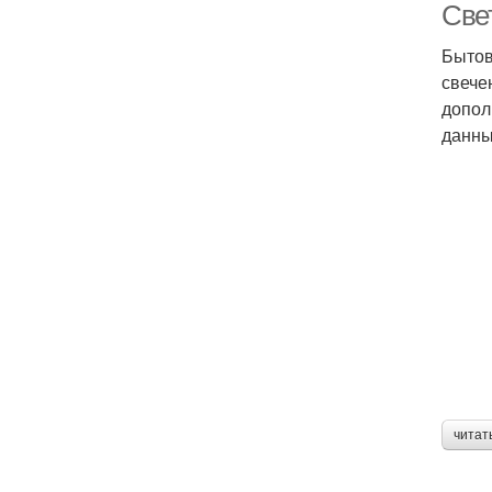
Све
Бытов
свече
допол
данны
читат