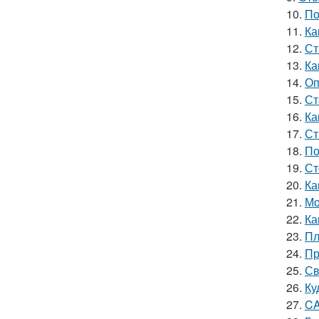
10.
По
11.
Ка
12.
Ст
13.
Ка
14.
Оп
15.
Ст
16.
Ка
17.
Ст
18.
По
19.
Ст
20.
Ка
21.
Мо
22.
Ка
23.
Пл
24.
Пр
25.
Св
26.
Ку
27.
CA