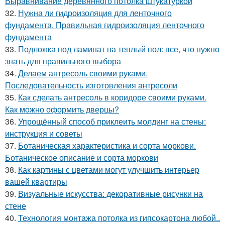
Выравнивание деревянного потолка штукатуркой
32.
Нужна ли гидроизоляция для ленточного
фундамента. Правильная гидроизоляция ленточного
фундамента
33.
Подложка под ламинат на теплый пол: все, что нужно
знать для правильного выбора
34.
Делаем антресоль своими руками.
Последовательность изготовления антресоли
35.
Как сделать антресоль в коридоре своими руками.
Как можно оформить дверцы?
36.
Упрощённый способ приклеить молдинг на стены:
инструкция и советы
37.
Ботаническая характеристика и сорта моркови.
Ботаническое описание и сорта моркови
38.
Как картины с цветами могут улучшить интерьер
вашей квартиры
39.
Визуальные искусства: декоративные рисунки на
стене
40.
Технология монтажа потолка из гипсокартона любой..