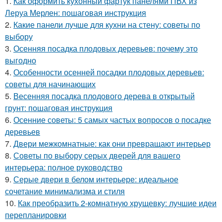
1.
Как оформить кухонный фартук панелями ПВХ из
Леруа Мерлен: пошаговая инструкция
2.
Какие панели лучше для кухни на стену: советы по
выбору
3.
Осенняя посадка плодовых деревьев: почему это
выгодно
4.
Особенности осенней посадки плодовых деревьев:
советы для начинающих
5.
Весенняя посадка плодового дерева в открытый
грунт: пошаговая инструкция
6.
Осенние советы: 5 самых частых вопросов о посадке
деревьев
7.
Двери межкомнатные: как они превращают интерьер
8.
Советы по выбору серых дверей для вашего
интерьера: полное руководство
9.
Серые двери в белом интерьере: идеальное
сочетание минимализма и стиля
10.
Как преобразить 2-комнатную хрущевку: лучшие идеи
перепланировки