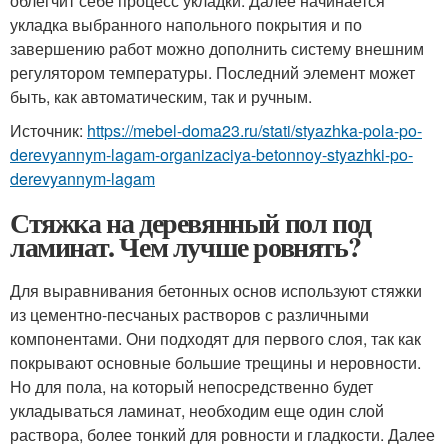
облегчит себе процесс укладки. Далее начинается
укладка выбранного напольного покрытия и по
завершению работ можно дополнить систему внешним
регулятором температуры. Последний элемент может
быть, как автоматическим, так и ручным.
Источник:
https://mebel-doma23.ru/stati/styazhka-pola-po-
derevyannym-lagam-organizaciya-betonnoy-styazhki-po-
derevyannym-lagam
Стяжка на деревянный пол под
ламинат. Чем лучше ровнять?
Для выравнивания бетонных основ используют стяжки
из цементно-песчаных растворов с различными
компонентами. Они подходят для первого слоя, так как
покрывают основные большие трещины и неровности.
Но для пола, на который непосредственно будет
укладываться ламинат, необходим еще один слой
раствора, более тонкий для ровности и гладкости. Далее