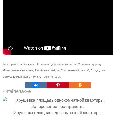
Категории:
Сухая стяжка
,
Стяжка по деревянным лагам
,
Стяжки по дереву
,
Минимальная толщина
,
Расчётные работы
,
Усложненный способ
,
Полусухая
стяжка
,
Цементная стяжка
,
Стяжка по лагам
Читайте также
Хрущевка площадь однокомнатной квартиры.