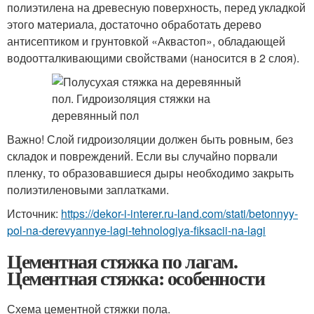
полиэтилена на древесную поверхность, перед укладкой
этого материала, достаточно обработать дерево
антисептиком и грунтовкой «Аквастоп», обладающей
водоотталкивающими свойствами (наносится в 2 слоя).
Важно! Слой гидроизоляции должен быть ровным, без
складок и повреждений. Если вы случайно порвали
пленку, то образовавшиеся дыры необходимо закрыть
полиэтиленовыми заплатками.
Источник:
https://dekor-i-interer.ru-land.com/stati/betonnyy-
pol-na-derevyannye-lagi-tehnologiya-fiksacii-na-lagi
Цементная стяжка по лагам.
Цементная стяжка: особенности
Схема цементной стяжки пола.