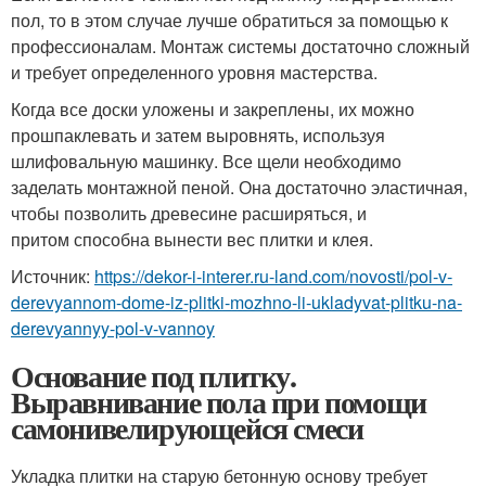
пол, то в этом случае лучше обратиться за помощью к
профессионалам. Монтаж системы достаточно сложный
и требует определенного уровня мастерства.
Когда все доски уложены и закреплены, их можно
прошпаклевать и затем выровнять, используя
шлифовальную машинку. Все щели необходимо
заделать монтажной пеной. Она достаточно эластичная,
чтобы позволить древесине расширяться, и
притом способна вынести вес плитки и клея.
Источник:
https://dekor-i-interer.ru-land.com/novosti/pol-v-
derevyannom-dome-iz-plitki-mozhno-li-ukladyvat-plitku-na-
derevyannyy-pol-v-vannoy
Основание под плитку.
Выравнивание пола при помощи
самонивелирующейся смеси
Укладка плитки на старую бетонную основу требует