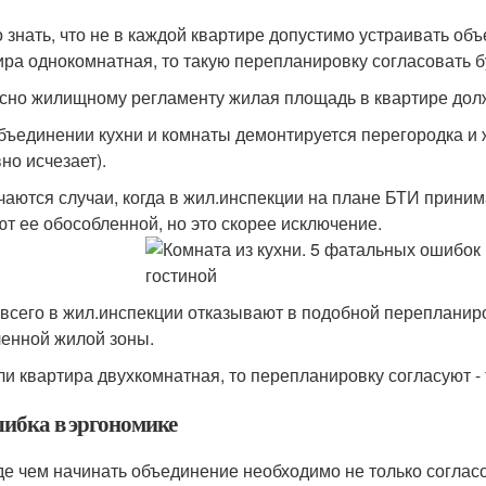
 знать, что не в каждой квартире допустимо устраивать об
ира однокомнатная, то такую перепланировку согласовать б
сно жилищному регламенту жилая площадь в квартире долж
бъединении кухни и комнаты демонтируется перегородка и 
но исчезает).
чаются случаи, когда в жил.инспекции на плане БТИ прини
ют ее обособленной, но это скорее исключение.
всего в жил.инспекции отказывают в подобной перепланиро
енной жилой зоны.
ли квартира двухкомнатная, то перепланировку согласуют - 
шибка в эргономике
е чем начинать объединение необходимо не только согласо