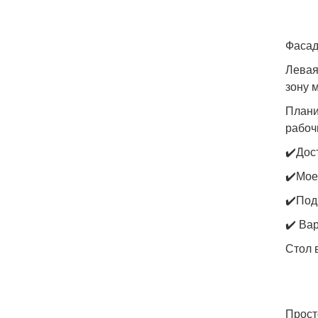
Фасад
Левая
зону 
Плани
рабоч
✔️Дос
✔️Мое
✔️Под
✔️ Ва
Стол 
Прост