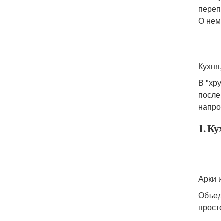
переп
О нем
Кухня
В "хр
после
напро
1. Ку
Арки 
Объед
прост