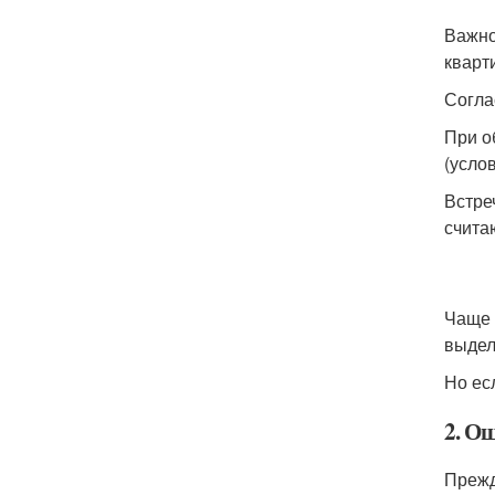
Важно
кварт
Согла
При о
(услов
Встре
счита
Чаще 
выдел
Но ес
2. О
Прежд