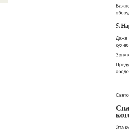
Важно
обору
5. Н
Даже 
кухню
Зону 
Преду
обеде
Свето
Спа
кот
Эта к