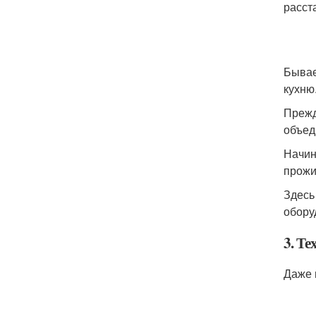
расст
Бывае
кухню
Прежд
объед
Начин
прожи
Здесь
обору
3. Т
Даже 