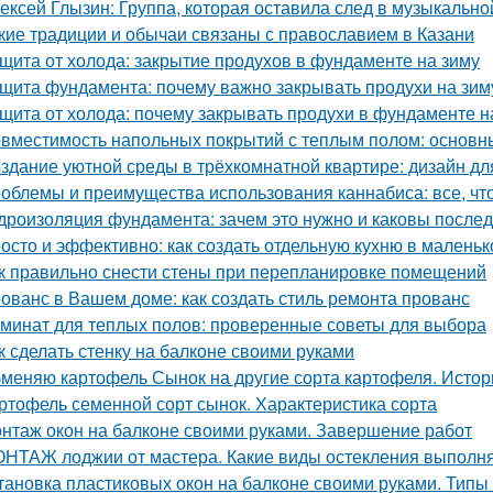
ексей Глызин: Группа, которая оставила след в музыкально
кие традиции и обычаи связаны с православием в Казани
щита от холода: закрытие продухов в фундаменте на зиму
щита фундамента: почему важно закрывать продухи на зим
щита от холода: почему закрывать продухи в фундаменте н
вместимость напольных покрытий с теплым полом: основн
здание уютной среды в трёхкомнатной квартире: дизайн дл
облемы и преимущества использования каннабиса: все, чт
дроизоляция фундамента: зачем это нужно и каковы послед
осто и эффективно: как создать отдельную кухню в маленьк
к правильно снести стены при перепланировке помещений
ованс в Вашем доме: как создать стиль ремонта прованс
минат для теплых полов: проверенные советы для выбора
к сделать стенку на балконе своими руками
меняю картофель Сынок на другие сорта картофеля. Истор
ртофель семенной сорт сынок. Характеристика сорта
нтаж окон на балконе своими руками. Завершение работ
НТАЖ лоджии от мастера. Какие виды остекления выполня
тановка пластиковых окон на балконе своими руками. Типы