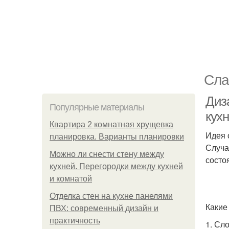
Сла
Диз
Популярные материалы
кухн
Квартира 2 комнатная хрущевка
Идея 
планировка. Варианты планировки
Случа
Можно ли снести стену между
состо
кухней. Перегородки между кухней
и комнатой
Отделка стен на кухне панелями
Какие
ПВХ: современный дизайн и
практичность
1. Сл