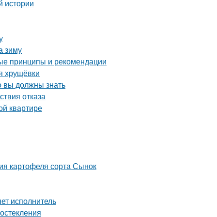
й истории
у
а зиму
ые принципы и рекомендации
я хрущёвки
о вы должны знать
ствия отказа
ой квартире
ия картофеля сорта Сынок
ет исполнитель
 остекления