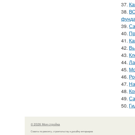
37.
Ка
38.
ВО
фунд
39.
Са
40.
Пр
41.
Ка
42.
Вы
43.
Кл
44.
Ла
45.
Мо
46.
Ро
47.
На
48.
Ко
49.
Са
50.
Ги
© 2026 Моя стройка
Советы по ремонту, строительству и дизайну интерьеров