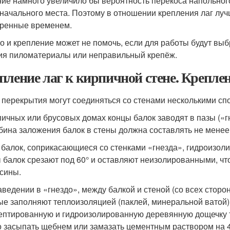
ие намного увеличило бы вероятность перекоса напольног
начального места. Поэтому в отношении крепления лаг лучш
ренные временем.
о и крепление может не помочь, если для работы будут в
ия пиломатериалы или неправильный крепёж.
пление лаг к кирпичной стене. Креплен
 перекрытия могут соединяться со стенами несколькими сп
пичных или брусовых домах концы балок заводят в пазы («г
убина заложения балок в стены должна составлять не менее 
 балок, соприкасающиеся со стенками «гнезда», гидроизол
 балок срезают под 60° и оставляют неизолированными
, ч
сины.
аведении в «гнездо», между балкой и стеной (со всех сторо
ые заполняют теплоизоляцией (паклей, минеральной ватой)
ептированну
ю и гидроизолированн
ую деревянную дощечку 
 засыпать щебнем или замазать цементным раствором на 4