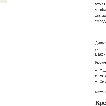
что с
чтобы
элеме
холод
Диаме
для р
макси
Кроме
Фас
Анк
Хим
Источ
Кре