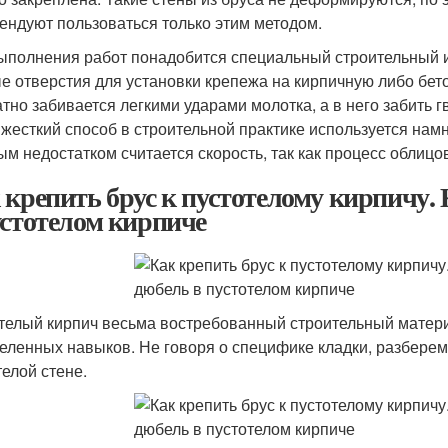
ендуют пользоваться только этим методом.
ыполнения работ понадобится специальный строительный 
е отверстия для установки крепежа на кирпичную либо бет
атно забивается легкими ударами молотка, а в него забить 
 жесткий способ в строительной практике используется нам
ым недостатком считается скорость, так как процесс облицо
 крепить брус к пустотелому кирпичу.
устотелом кирпиче
телый кирпич весьма востребованный строительный материа
еленных навыков. Не говоря о специфике кладки, разберемс
телой стене.