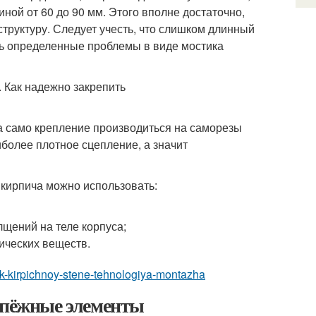
ной от 60 до 90 мм. Этого вполне достаточно,
структуру. Следует учесть, что слишком длинный
ть определенные проблемы в виде мостика
а само крепление производиться на саморезы
более плотное сцепление, а значит
 кирпича можно использовать:
щений на теле корпуса;
ических веществ.
ok-k-kirpichnoy-stene-tehnologiya-montazha
репёжные элементы