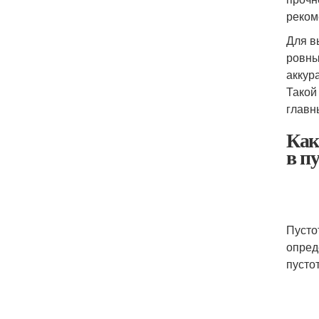
реком
Для в
ровны
аккур
Такой
главн
Как
в п
Пусто
опред
пусто