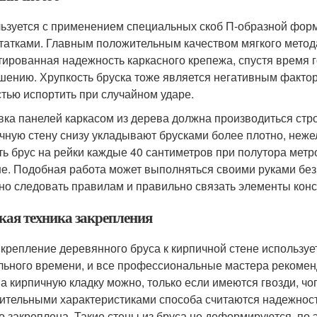
ьзуется с применением специальных скоб П-образной форм
татками. Главным положительным качеством мягкого метода
тированная надежность каркасного крепежа, спустя время 
шению. Хрупкость бруска тоже является негативным факторо
стью испортить при случайном ударе.
ка панелей каркасом из дерева должна производиться стр
чную стену снизу укладывают брусками более плотно, неж
ть брус на рейки каждые 40 сантиметров при полутора метр
е. Подобная работа может выполняться своими руками бе
но следовать правилам и правильно связать элементы конс
кая техника закрепления
 крепление деревянного бруса к кирпичной стене используе
льного времени, и все профессиональные мастера рекоменд
на кирпичную кладку можно, только если имеются гвозди, ч
ительными характеристиками способа считаются надежность 
о закреплена. Такие стены из бруса не деформируются, по