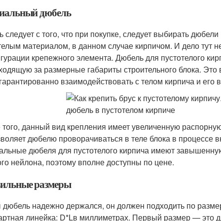
иальный дюбель
ь следует с того, что при покупке, следует выбирать дюбе
телым материалом, в данном случае кирпичом. И дело тут не
гурации крепежного элемента. Дюбель для пустотелого кир
ходящую за размерные габариты строительного блока. Это 
 гарантированно взаимодействовать с телом кирпича и его
 того, данный вид крепления имеет увеличенную распорную
зволяет дюбелю проворачиваться в теле блока в процессе в
альные дюбеля для пустотелого кирпича имеют завышенную 
ого нейлона, поэтому вполне доступны по цене.
ильные размеры
 дюбель надежно держался, он должен подходить по размер
артная линейка: D*Lв миллиметрах. Первый размер — это ди