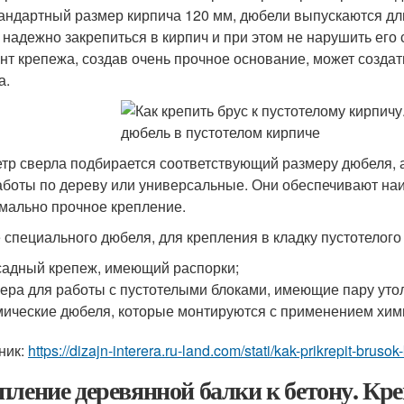
тандартный размер кирпича 120 мм, дюбели выпускаются дли
 надежно закрепиться в кирпич и при этом не нарушить его 
нт крепежа, создав очень прочное основание, может созда
а.
тр сверла подбирается соответствующий размеру дюбеля, 
аботы по дереву или универсальные. Они обеспечивают наи
мально прочное крепление.
 специального дюбеля, для крепления в кладку пустотелого
адный крепеж, имеющий распорки;
ера для работы с пустотелыми блоками, имеющие пару утол
ические дюбеля, которые монтируются с применением хим
ник:
https://dizajn-interera.ru-land.com/stati/kak-prikrepit-brus
пление деревянной балки к бетону. К