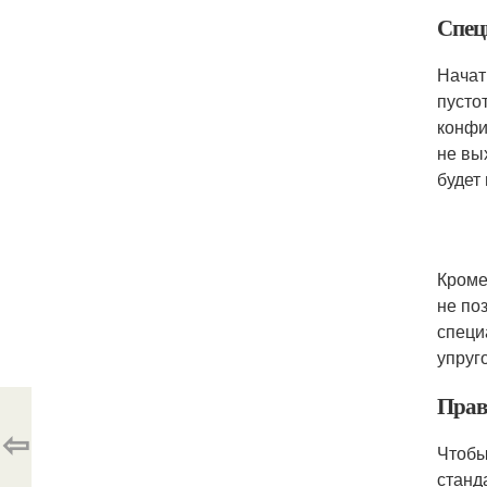
Спец
Начат
пусто
конфи
не вы
будет
Кроме
не по
специ
упруг
Прав
⇦
Чтобы
станд