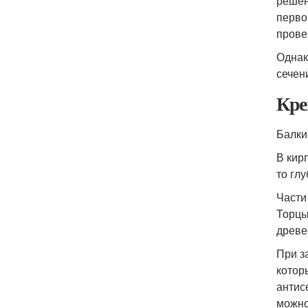
решен
перво
прове
Однак
сечен
Кре
Балки
В кир
то гл
Части
Торцы
древе
При з
котор
антис
можно