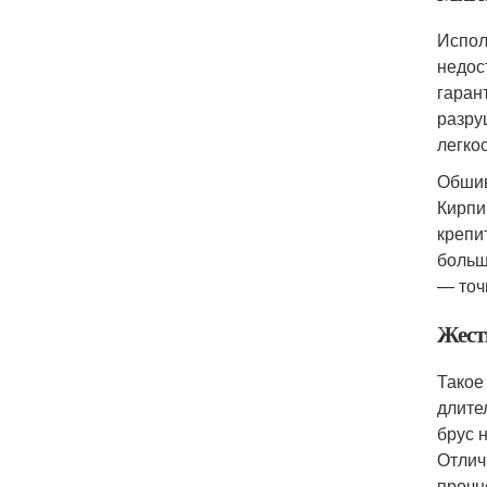
Испол
недос
гаран
разру
легко
Обшив
Кирпи
крепи
больш
— точ
Жест
Такое
длите
брус 
Отлич
прочн