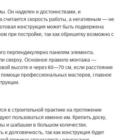
ы. Он наделен и достоинствами, и
 считается скорость работы, а негативным — не
готовая конструкция может быть подвержена
м при постройке, так как обрешетку возможно с
ого перпендикулярно панелям элемента.
ели сверху. Основное правило монтажа —
овой высоте и через 60—70 см, если расстояние
з помощи профессиональных мастеров, главное
трукции.
тся в строительной практике на протяжении
уют пользоваться именно им. Крепить доску,
опы и шабашки в большом количестве.
и долговечность, так как конструкция будет
 этой причине специалисты однозначно