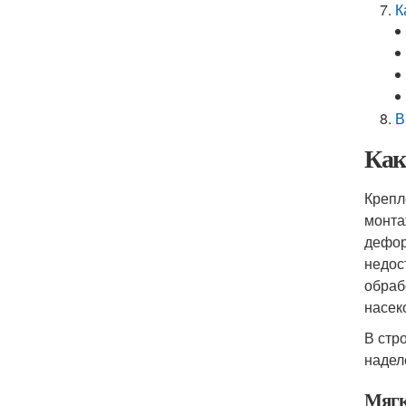
К
В
Как
Крепл
монта
дефор
недос
обраб
насек
В стр
надел
Мягк