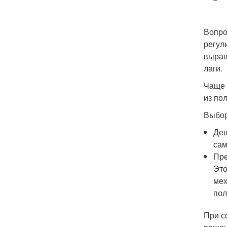
Вопро
регул
вырав
лаги.
Чаще 
из по
Выбор
Деш
сам
Пре
Это
мех
пол
При с