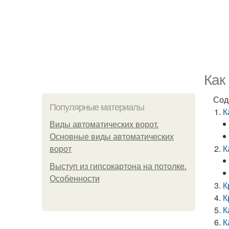
Как
Сод
Популярные материалы
К
Виды автоматических ворот.
Основные виды автоматических
К
ворот
Выступ из гипсокартона на потолке.
Особенности
К
К
К
К