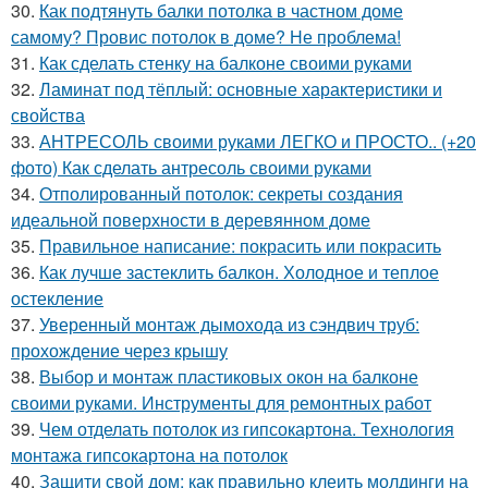
30.
Как подтянуть балки потолка в частном доме
самому? Провис потолок в доме? Не проблема!
31.
Как сделать стенку на балконе своими руками
32.
Ламинат под тёплый: основные характеристики и
свойства
33.
АНТРЕСОЛЬ своими руками ЛЕГКО и ПРОСТО.. (+20
фото) Как сделать антресоль своими руками
34.
Отполированный потолок: секреты создания
идеальной поверхности в деревянном доме
35.
Правильное написание: покрасить или покрасить
36.
Как лучше застеклить балкон. Холодное и теплое
остекление
37.
Уверенный монтаж дымохода из сэндвич труб:
прохождение через крышу
38.
Выбор и монтаж пластиковых окон на балконе
своими руками. Инструменты для ремонтных работ
39.
Чем отделать потолок из гипсокартона. Технология
монтажа гипсокартона на потолок
40.
Защити свой дом: как правильно клеить молдинги на