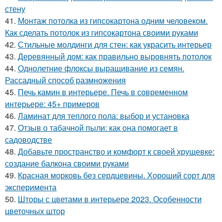
стену
41.
Монтаж потолка из гипсокартона одним человеком.
Как сделать потолок из гипсокартона своими руками
42.
Стильные молдинги для стен: как украсить интерьер
43.
Деревянный дом: как правильно выровнять потолок
44.
Однолетние флоксы выращивание из семян.
Рассадный способ размножения
45.
Печь камин в интерьере. Печь в современном
интерьере: 45+ примеров
46.
Ламинат для теплого пола: выбор и установка
47.
Отзыв о табачной пыли: как она помогает в
садоводстве
48.
Добавьте пространство и комфорт к своей хрущевке:
создание балкона своими руками
49.
Красная морковь без сердцевины. Хороший сорт для
эксперимента
50.
Шторы с цветами в интерьере 2023. Особенности
цветочных штор