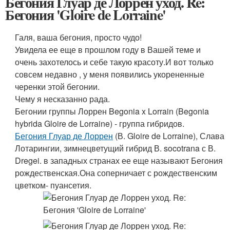
Бегония Глуар де Лоррен уход. Re:
Бегония 'Gloire de Lorraine'
Галя, ваша бегония, просто чудо!
Увидела ее еще в прошлом году в Вашей теме и
очень захотелось и себе такую красоту.И вот только
совсем недавно , у меня появились укорененные
черенки этой бегонии.
Чему я несказанно рада.
Бегонии группы Лоррен Begonia x Lorrain (Begonia
hybrida Gloire de Lorraine) - группа гибридов.
Бегония Глуар де Лоррен
(В. Gloire de Lorraine), Слава
Лотарингии, зимнецветущий гибрид В. socotrana с В.
Dregei. в западных странах ее еще называют Бегония
рождественская.Она соперничает с рождественским
цветком- пуансетия.