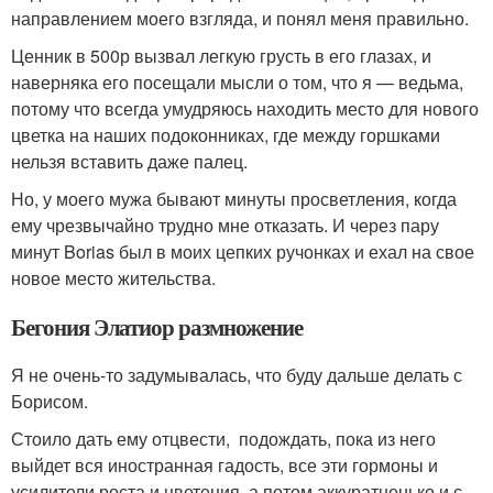
направлением моего взгляда, и понял меня правильно.
Ценник в 500р вызвал легкую грусть в его глазах, и
наверняка его посещали мысли о том, что я — ведьма,
потому что всегда умудряюсь находить место для нового
цветка на наших подоконниках, где между горшками
нельзя вставить даже палец.
Но, у моего мужа бывают минуты просветления, когда
ему чрезвычайно трудно мне отказать. И через пару
минут Borias был в моих цепких ручонках и ехал на свое
новое место жительства.
Бегония Элатиор размножение
Я не очень-то задумывалась, что буду дальше делать с
Борисом.
Стоило дать ему отцвести, подождать, пока из него
выйдет вся иностранная гадость, все эти гормоны и
усилители роста и цветения, а потом аккуратненько и с