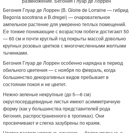
Бегония Глуар де Лоррен (В. Gloire de Lorraine — гибрид
Begonia socotrana и B.dregei) — очаровательное
ампельное растение для умеренно теплых помещений.
Ее тонкие поникающие с возрастом побеги достигают 50
— 60 см и почти круглый год покрыты массой довольно
крупных розовых цветков с многочисленными желтыми
тычинками.
Бегония Глуар де Лоррен особенно нарядна в период
обильного цветения — с ноября по февраль, когда
большинство декоративных видов пребывает в
состоянии покоя и не цветет.
Нежно-зеленые некрупные (до 5—6 см)
округлосердцевидные листья имеют асимметричную
форму (как у большинства представителей рода
бегония, распространенного в тропиках). Они
просвечивают и слегка зазубрены по краям.
Цветки раздельнополые, женские — более крупные, с