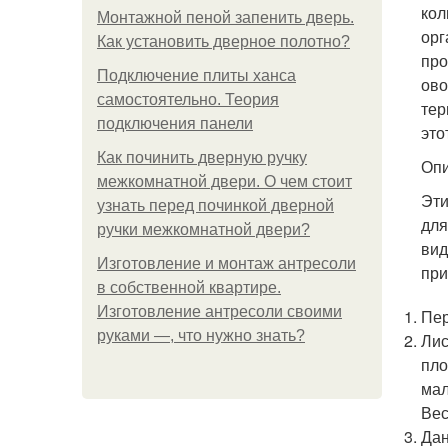
кол
Монтажной пеной запенить дверь.
орг
Как установить дверное полотно?
про
Подключение плиты ханса
ово
самостоятельно. Теория
тер
подключения панели
это
Как починить дверную ручку
Опи
межкомнатной двери. О чем стоит
Эти
узнать перед починкой дверной
для
ручки межкомнатной двери?
вид
Изготовление и монтаж антресоли
при
в собственной квартире.
Изготовление антресоли своими
Пер
руками —, что нужно знать?
Лис
пло
мал
Вес
Дан