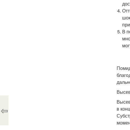
дос
Отт
шок
при
В п
мно
мог
Помид
благо
дальн
Высев
Высев
⇦
в кон
Субст
момен