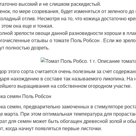
таточно высокий и не слишком раскидистый.
енок, по мере созревания, будет изменяться от зеленого д
оладный отлив. Несмотря на то, что кожица достаточно креп
 этом она еще и тонкая.
олной зрелости овощи данной разновидности хороши в план
гочисленные отзывы о томате Поль Робсон . Если же зрело
ут полностью дозреть.
ор этого сорта считается очень полезным за счет содержан
даря нахождению в составе так называемого ликопина. На 
ейшего выращивания на собственном огородном участке.
ка семян Поль Робсон
ка семян, предварительно замоченных в стимуляторе роста
це марта. При этом оптимальная температура для прораста
рат для семян может быть обогащен древесной золой и обы
т, когда начнут появляться первые листочки.