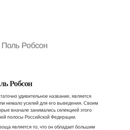
а Поль Робсон
оль Робсон
статочно удивительное название, является
ли немало усилий для его выведения. Своим
орые вначале занимались селекцией этого
ней полосы Российской Федерации.
оща является то, что он обладает большим