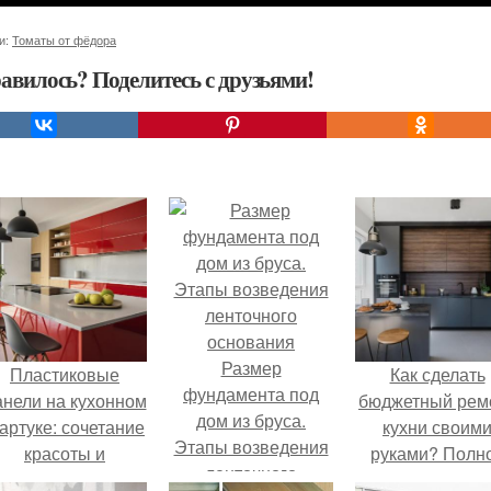
и:
Томаты от фёдора
авилось? Поделитесь с друзьями!
Размер
Пластиковые
Как сделать
фундамента под
анели на кухонном
бюджетный рем
дом из бруса.
артуке: сочетание
кухни своим
Этапы возведения
красоты и
руками? Полн
ленточного
практичности
руководство