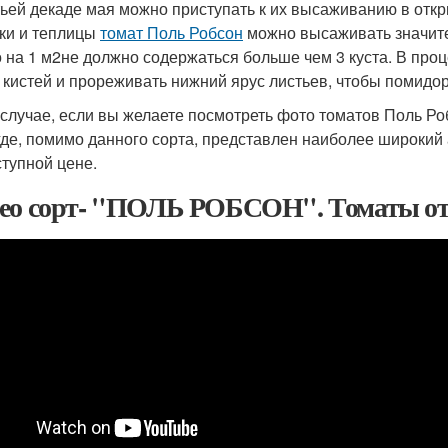
тьей декаде мая можно приступать к их высаживанию в откр
ки и теплицы
томат Поль Робсон
можно высаживать значите
о на 1 м
2
не должно содержаться больше чем 3 куста. В про
5 кистей и прореживать нижний ярус листьев, чтобы помид
 случае, если вы желаете посмотреть фото томатов Поль Ро
 где, помимо данного сорта, представлен наиболее широки
ступной цене.
ео сорт- "ПОЛЬ РОБСОН". Томаты от