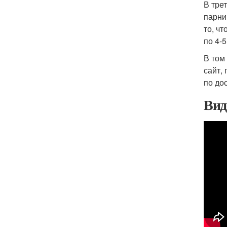
В тре
парни
то, чт
по 4-
В том
сайт,
по до
Вид