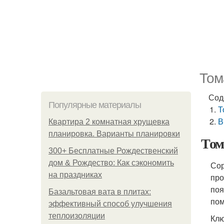
Том
Сод
Популярные материалы
Т
В
Квартира 2 комнатная хрущевка
планировка. Варианты планировки
Том
300+ Бесплатные Рождественский
дом & Рождество: Как сэкономить
Сор
на праздниках
про
поя
Базальтовая вата в плитах:
пом
эффективный способ улучшения
теплоизоляции
Клю