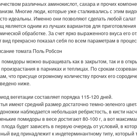
ичеством различных аминокислот, сахара и прочих компоне
анизм. Многие люди, которые уже сталкивались с этим видо
сто идеальны. Именно они позволяют сделать любой салат 
щ является одним из лучших вариантов для приготовления 
мической обработке. За счет ярко выраженного вкуса его от
т вид прекрасно показал себя по всем параметрам в проце
сание томата Поль Робсон
 помидоры можно выращивать как в закрытом, так и в отк
 произрастания в парниках и теплицах. По срокам созрева
ам, что присуще огромному количеству прочих его сороди
ведено ниже.
иод вегетации составляет порядка 115-120 дней.
тья имеют средний размер достаточно темно-зеленого цвет
доножки наблюдается небольшая ребристость, в кисти нас
енькие помидоры в весе достигают 80-100 г, а вот максима
 плода будет зависеть в первую очередь от условий, в котор
ный вид принадлежит к индетерминантному типу, который т