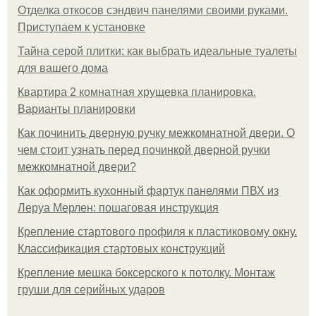
Отделка откосов сэндвич панелями своими руками.
Приступаем к установке
Тайна серой плитки: как выбрать идеальные туалеты
для вашего дома
Квартира 2 комнатная хрущевка планировка.
Варианты планировки
Как починить дверную ручку межкомнатной двери. О
чем стоит узнать перед починкой дверной ручки
межкомнатной двери?
Как оформить кухонный фартук панелями ПВХ из
Леруа Мерлен: пошаговая инструкция
Крепление стартового профиля к пластиковому окну.
Классификация стартовых конструкций
Крепление мешка боксерского к потолку. Монтаж
груши для серийных ударов