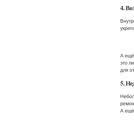
4. В
Внутр
укреп
А ещё
это л
для о
5. Н
Небол
ремон
А ещё