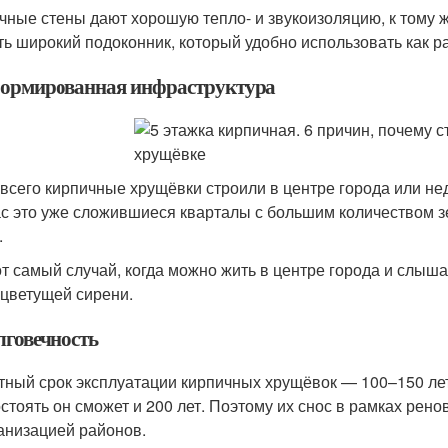
чные стены дают хорошую тепло- и звукоизоляцию, к тому ж
ть широкий подоконник, который удобно использовать как ра
формированная инфраструктура
всего кирпичные хрущёвки строили в центре города или не
с это уже сложившиеся кварталы с большим количеством з
.
от самый случай, когда можно жить в центре города и слышат
 цветущей сирени.
лговечность
тный срок эксплуатации кирпичных хрущёвок — 100–150 лет
остоять он сможет и 200 лет. Поэтому их снос в рамках рен
анизацией районов.