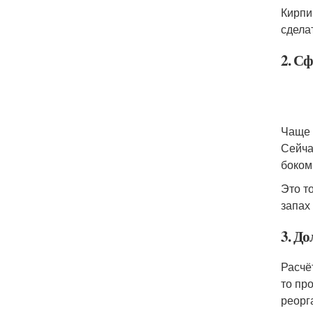
Кирпи
сдела
2. С
Чаще 
Сейча
боком
Это т
запах
3. До
Расчё
то пр
реорг