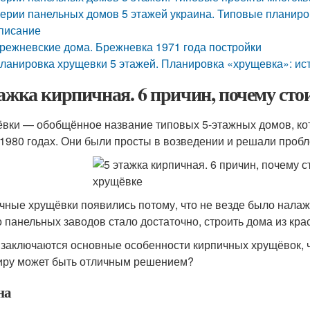
ерии панельных домов 5 этажей украина. Типовые планиро
писание
режневские дома. Брежневка 1971 года постройки
ланировка хрущевки 5 этажей. Планировка «хрущевка»: ис
тажка кирпичная. 6 причин, почему ст
вки — обобщённое название типовых 5-этажных домов, ко
1980 годах. Они были просты в возведении и решали пробл
чные хрущёвки появились потому, что не везде было налаж
о панельных заводов стало достаточно, строить дома из кра
 заключаются основные особенности кирпичных хрущёвок, че
иру может быть отличным решением?
на