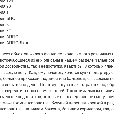
ия 96
ия Т
рия БПС
ия КТ
рия КП
рия АППС
рия АППС-Люкс
 всех объектов жилого фонда есть очень много различных 
 встречающиеся из них описаны в нашем разделе "Планиров
вои достоинства, так и недостатки. Квартиры, у которых пла
 высокую цену. Каждому человеку хочется купить квартиру
й, большой прихожей, лоджией или балконом, с высокими пот
ся достаточно денег. Поэтому покупатели стараются подоб
ю очередь из своих возможностей. Так оптимальным принима
 меньше недостатков, которые в последствие не смогут ни
т может компенсироваться будущей перепланировкой в ра
нсироваться наличием балкона, большим коридором, кладов