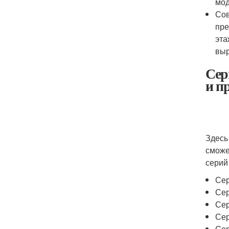
мод
Сов
пре
эта
выр
Сер
и п
Здесь
сможе
серий
Сер
Сер
Сер
Сер
Сер