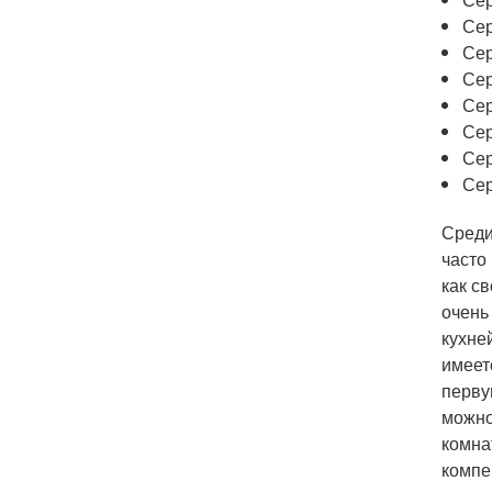
Сер
Сер
Се
Сер
Се
Се
Се
Среди
часто
как с
очень
кухне
имеет
перву
можно
комна
компе