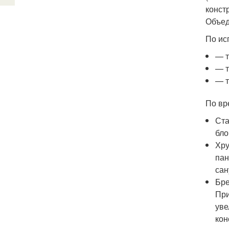
конст
Объед
По ис
— т
— т
— т
По вр
Ста
бло
Хру
пан
сан
Бре
При
уве
кон