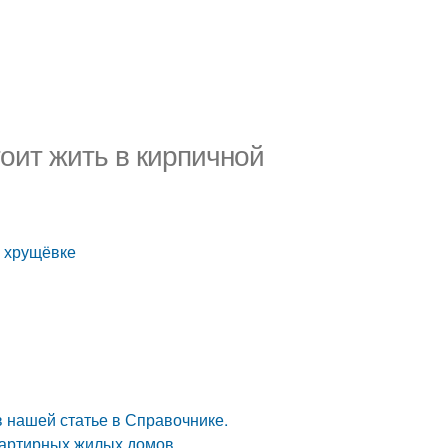
тоит жить в кирпичной
й хрущёвке
 нашей статье в Справочнике.
вартирных жилых домов