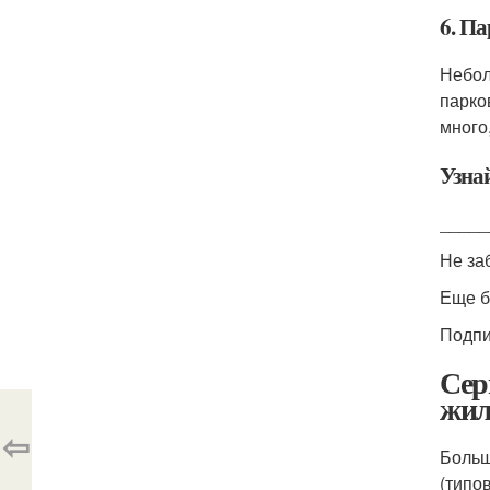
6. Па
Небол
парко
много
Узна
_____
Не за
Еще б
Подпи
Сер
жил
⇦
Больш
(типо