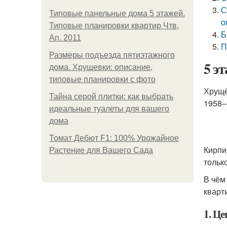
С
Типовые панельные дома 5 этажей.
о
Типовые планировки квартир Чтв,
Б
Ап. 2011
П
Размеры подъезда пятиэтажного
5 э
дома. Хрущевки: описание,
типовые планировки с фото
Хрущё
Тайна серой плитки: как выбрать
1958–
идеальные туалеты для вашего
дома
Томат Дебют F1: 100% Урожайное
Кирпи
Растение для Вашего Сада
тольк
В чём
кварт
1. Це