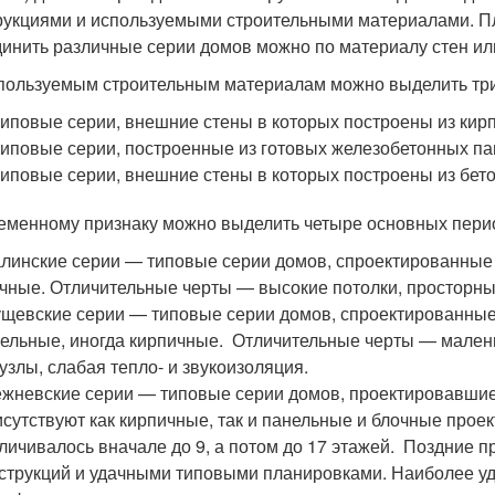
рукциями и используемыми строительными материалами. П
инить различные серии домов можно по материалу стен ил
пользуемым строительным материалам можно выделить три
иповые серии, внешние стены в которых построены из кирп
иповые серии, построенные из готовых железобетонных па
иповые серии, внешние стены в которых построены из бето
еменному признаку можно выделить четыре основных перио
линские серии — типовые серии домов, спроектированные в
чные. Отличительные черты — высокие потолки, просторны
щевские серии — типовые серии домов, спроектированные в
ельные, иногда кирпичные. Отличительные черты — малень
узлы, слабая тепло- и звукоизоляция.
жневские серии — типовые серии домов, проектировавшиес
сутствуют как кирпичные, так и панельные и блочные прое
личивалось вначале до 9, а потом до 17 этажей. Поздние
струкций и удачными типовыми планировками. Наиболее у