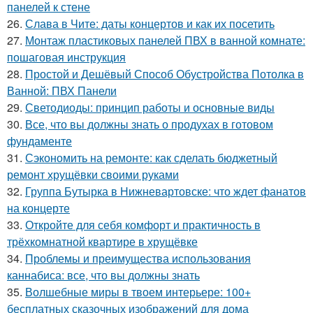
панелей к стене
26.
Слава в Чите: даты концертов и как их посетить
27.
Монтаж пластиковых панелей ПВХ в ванной комнате:
пошаговая инструкция
28.
Простой и Дешёвый Способ Обустройства Потолка в
Ванной: ПВХ Панели
29.
Светодиоды: принцип работы и основные виды
30.
Все, что вы должны знать о продухах в готовом
фундаменте
31.
Сэкономить на ремонте: как сделать бюджетный
ремонт хрущёвки своими руками
32.
Группа Бутырка в Нижневартовске: что ждет фанатов
на концерте
33.
Откройте для себя комфорт и практичность в
трёхкомнатной квартире в хрущёвке
34.
Проблемы и преимущества использования
каннабиса: все, что вы должны знать
35.
Волшебные миры в твоем интерьере: 100+
бесплатных сказочных изображений для дома