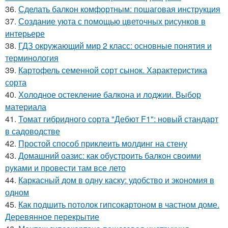
36.
Сделать балкон комфортным: пошаговая инструкция
37.
Создание уюта с помощью цветочных рисунков в
интерьере
38.
ГДЗ окружающий мир 2 класс: основные понятия и
терминология
39.
Картофель семенной сорт сынок. Характеристика
сорта
40.
Холодное остекление балкона и лоджии. Выбор
материала
41.
Томат гибридного сорта "Дебют F1": новый стандарт
в садоводстве
42.
Простой способ приклеить молдинг на стену
43.
Домашний оазис: как обустроить балкон своими
руками и провести там все лето
44.
Каркасный дом в одну каску: удобство и экономия в
одном
45.
Как подшить потолок гипсокартоном в частном доме.
Деревянное перекрытие