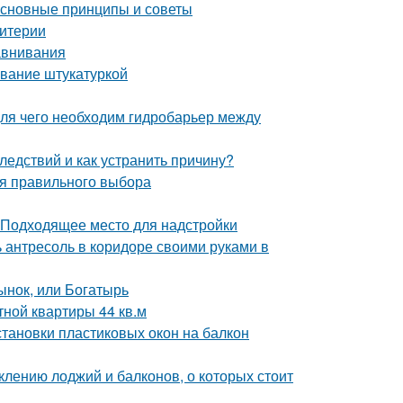
основные принципы и советы
ритерии
авнивания
вание штукатуркой
ля чего необходим гидробарьер между
ледствий и как устранить причину?
ля правильного выбора
 Подходящее место для надстройки
ь антресоль в коридоре своими руками в
ынок, или Богатырь
ной квартиры 44 кв.м
становки пластиковых окон на балкон
клению лоджий и балконов, о которых стоит