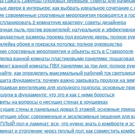
да сажать саженцы плодовых деревьев: советы для начин
ые двери в интерьере: как выбрать идеальное сочетание с
ие современные спортивные мероприятия проводятся в го
 спланировать 2-комнатную квартиру: советы дизайнера
ачная пыль против вредителей: натуральное и эффективно
андартные размеры проема под входную дверь: полное ру
клейка обоев и покраска потолка: полное руководство
кие спортивные мероприятия и объекты есть в Ставрополе
делка ванной комнаты пластиковыми панелями: пошаговая
монт ванной комнаты ПВХ панелями за три дня: полное ру
найте, как определить максимальный рабочий ток светодио
щита фундамента: почему важно закрывать продухи на зим
траивая вентиляцию для холодного подпола: основные пр
одухи в фундаменте: что это и как с ними бороться
веты на вопросы о несущих стенах в хрущевках
сущие стены в панельных домах 5 этажей: основные принц
етущие обои: современные и эксклюзивные решения для в
ПЛЫЙ пол и ламинат: все, что нужно знать о комфорте и эс
минат и отопление через теплый пол: как совместить комфо