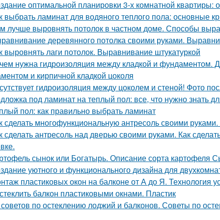
здание оптимальной планировки 3-х комнатной квартиры: 
к выбрать ламинат для водяного теплого пола: основные к
м лучше выровнять потолок в частном доме. Способы выр
равнивание деревянного потолка своими руками. Выравни
к выровнять лаги потолок. Выравнивание штукатуркой
чем нужна гидроизоляция между кладкой и фундаментом. Д
ментом и кирпичной кладкой цоколя
сутствует гидроизоляция между цоколем и стеной! Фото пос
дложка под ламинат на теплый пол: все, что нужно знать д
плый пол: как правильно выбрать ламинат
к сделать многофункциональную антресоль своими руками.
к сделать антресоль над дверью своими руками. Как сделат
вке.
ртофель сынок или Богатырь. Описание сорта картофеля С
здание уютного и функционального дизайна для двухкомнат
нтаж пластиковых окон на балконе от А до Я. Технология у
стеклить балкон пластиковыми окнами. Пластик
 советов по остеклению лоджий и балконов. Советы по осте