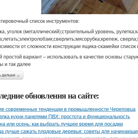
тировочный список инструментов:
ка, уголок (металлический);строительный уровень, рулетка
а;летать;электролобзик;сверлить;мясорубка;крепеж, сверла;
исимости от сложности конструкции ящика-скамейки список 
 простой вариант – использовать в качестве основы старую 
ы и так далее
ь дальше →
ледние обновления на сайте:
ие современные тенденции в промышленности Череповца
елка кухни панелями ПВХ: простота и функциональность
на или осень: как выбрать лучшее время для посадки
да лучше сажать плодовые деревья: советы для начинающи