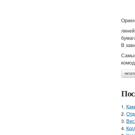
Ориен
линей
бумаг
В зав
Самый
комод
читат
Пос
1.
Как
2.
Отд
3.
Вес
4.
Ког