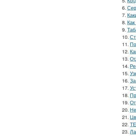
5.
Ког
6.
Сер
7.
Как
8.
Как
9.
Таб
10.
Ст
11.
По
12.
Ка
13.
От
14.
Ре
15.
Уз
16.
За
17.
Ус
18.
Пр
19.
От
20.
Не
21.
Цв
22.
ТЕ
23.
Ла