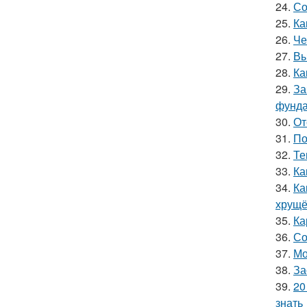
24.
Со
25.
Ка
26.
Че
27.
Вы
28.
Ка
29.
За
фунда
30.
От
31.
По
32.
Те
33.
Ка
34.
Ка
хрущё
35.
Ка
36.
Со
37.
Мо
38.
За
39.
20
знать