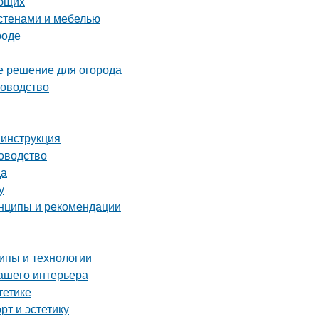
ающих
 стенами и мебелью
роде
е решение для огорода
ководство
 инструкция
ководство
да
у
инципы и рекомендации
ипы и технологии
ашего интерьера
тетике
рт и эстетику