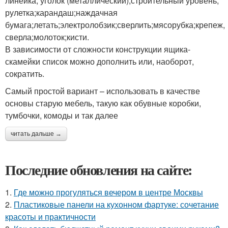
линейка, уголок (металлический);строительный уровень,
рулетка;карандаш;наждачная
бумага;летать;электролобзик;сверлить;мясорубка;крепеж,
сверла;молоток;кисти.
В зависимости от сложности конструкции ящика-
скамейки список можно дополнить или, наоборот,
сократить.
Самый простой вариант – использовать в качестве
основы старую мебель, такую ​​как обувные коробки,
тумбочки, комоды и так далее
читать дальше →
Последние обновления на сайте:
1.
Где можно прогуляться вечером в центре Москвы
2.
Пластиковые панели на кухонном фартуке: сочетание
красоты и практичности