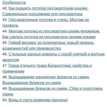
Особенности
42.
Как подшить потолок гипсокартоном одному.
Самодельные подъемники для гипсокартона
43.
Гипсокартонные потолки и стены. Монтаж на
профиль
44.
Монтаж потолка из гипсокартона одним человеком.
Как сделать потолок из гипсокартона своими руками
45.
Гибкий молдинг из полиуретана: новый уровень
возможностей для производства
46.
Стильные ванные комнаты с серой плиткой и желтым
акцентом
47.
Горца птичьего трава Беласептика: свойства и
применение
48.
Выращивание однолетних флоксов из семян.
Выращивание флоксов из семян
49.
Выращивание флоксов из семян. Сбор и подготовка
семян
50.
Виды и сорта кодиеума (кротона)