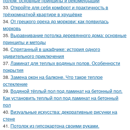
полом: основные принципы и рекомендации
33.
Откройте для себя комфорт и практичность в
трёхкомнатной квартире в хрущёвке
34.
От грецкого ореха до моркови: как появилась
морковь
35.
Выравнивание потолка деревянного дома: основные
принципы и методы
36.
Спрятанный в шкафчике: история одного
удивительного приключения
37.
Ламинат для теплых водяных полов. Особенности
покрытия
38.
Замена окон на балконе. Что такое теплое
остекление
39.
Водяной тёплый пол под ламинат на бетонный пол.
Как установить теплый пол под ламинат на бетонный
пол
40.
Визуальные искусства: декоративные рисунки на
стене
41.
Потолок из гипсокартона своими руками.