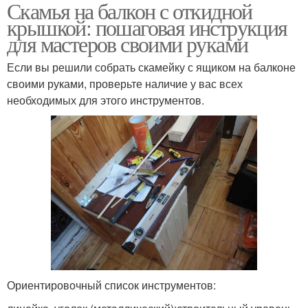
Скамья на балкон с откидной
Скамейка с мягкой
Элегантная скамейка
крышкой: пошаговая инструкция
обивкой
для мастеров своими руками
Если вы решили собрать скамейку с ящиком на балконе
своими руками, проверьте наличие у вас всех
Шкаф со скамейкой
Современная скамейка
необходимых для этого инструментов.
Ориентировочный список инструментов: