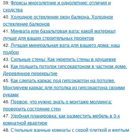
39.
Флоксы многолетние и однолетние: отличия и
сходства
40.
Холодное остекление окон балкона. Холодное
остекление балконов
41.
Минвата или базальтовая вата: какой материал
лучше для ваших строительных проектов
42.
Лучшая минеральная вата для вашего дома: наш
подбор
43.
Сильные стены: Как укрепить стены в хрущевке
44.
Как подшить потолок гипсокартоном в частном доме.
Деревянное перекрытие
45.
Как сделать каркас под гипсокартон на потолке.
Монтируем каркас для потолка из гипсокартона своими
руками
46.
Первое, что нужно знать о монтаже молдинга:
проверить состояние стен
47.
Удобная планировка: как разместить мебель в 3-х
комнатной квартире
48.
Стильные ванные комнаты с серой плиткой и желтым