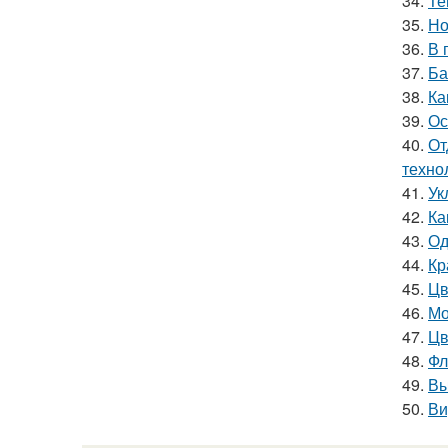
34.
Те
35.
Но
36.
В 
37.
Ба
38.
Ка
39.
Ос
40.
От
техно
41.
Ук
42.
Ка
43.
Од
44.
Кр
45.
Цв
46.
Мо
47.
Цв
48.
Фл
49.
Вы
50.
Ви