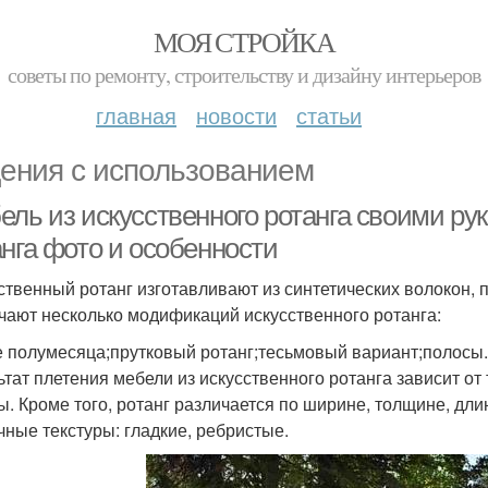
МОЯ СТРОЙКА
советы по ремонту, строительству и дизайну интерьеров
главная
новости
статьи
ения с использованием
ель из искусственного ротанга своими ру
анга фото и особенности
ственный ротанг изготавливают из синтетических волокон,
чают несколько модификаций искусственного ротанга:
е полумесяца;прутковый ротанг;тесьмовый вариант;полосы.
ьтат плетения мебели из искусственного ротанга зависит от
ы. Кроме того, ротанг различается по ширине, толщине, дли
чные текстуры: гладкие, ребристые.