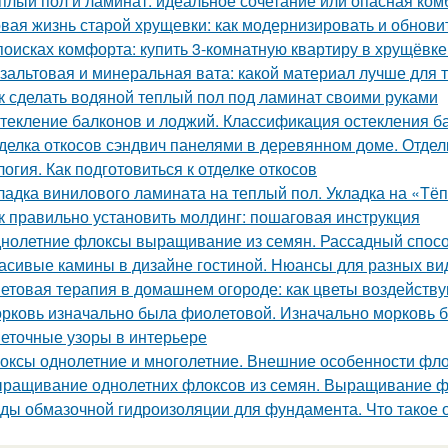
плый пол и ламинат: идеальное сочетание или опасная ко
вая жизнь старой хрущевки: как модернизировать и обнови
поисках комфорта: купить 3-комнатную квартиру в хрущёвке
зальтовая и минеральная вата: какой материал лучше для 
к сделать водяной теплый пол под ламинат своими руками
текление балконов и лоджий. Классификация остекления б
делка откосов сэндвич панелями в деревянном доме. Отдел
логия. Как подготовиться к отделке откосов
ладка винилового ламината на теплый пол. Укладка на «Тё
к правильно установить молдинг: пошаговая инструкция
нолетние флоксы выращивание из семян. Рассадный спос
асивые камины в дизайне гостиной. Нюансы для разных ви
етовая терапия в домашнем огороде: как цветы воздейств
рковь изначально была фиолетовой. Изначально морковь 
еточные узоры в интерьере
оксы однолетние и многолетние. Внешние особенности фл
ращивание однолетних флоксов из семян. Выращивание ф
ды обмазочной гидроизоляции для фундамента. Что такое о