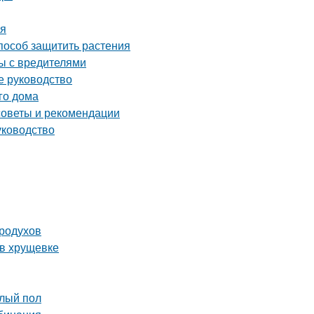
ья
способ защитить растения
ы с вредителями
е руководство
го дома
советы и рекомендации
уководство
родухов
 в хрущевке
плый пол