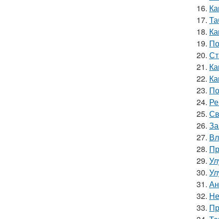
16.
Ка
17.
Та
18.
Ка
19.
По
20.
Ст
21.
Ка
22.
Ка
23.
По
24.
Ре
25.
Св
26.
За
27.
Вл
28.
Пр
29.
Ул
30.
Ул
31.
Ан
32.
Не
33.
Пр