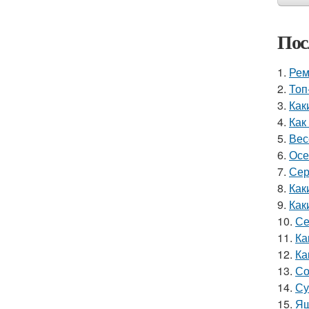
Пос
1.
Рем
2.
Топ
3.
Как
4.
Как
5.
Вес
6.
Осе
7.
Сер
8.
Как
9.
Как
10.
Се
11.
Ка
12.
Ка
13.
Со
14.
Су
15.
Ящ