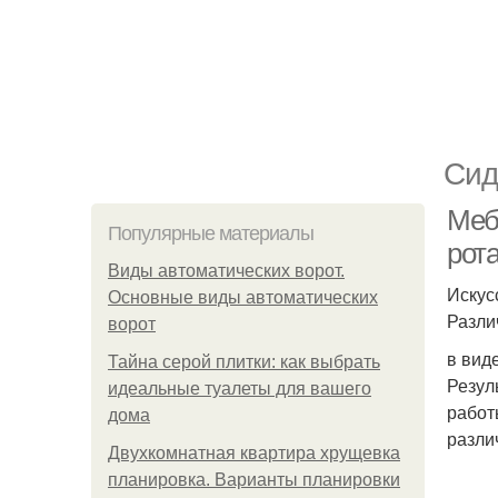
Сид
Меб
Популярные материалы
рот
Виды автоматических ворот.
Искус
Основные виды автоматических
Разли
ворот
в вид
Тайна серой плитки: как выбрать
Резул
идеальные туалеты для вашего
работ
дома
разли
Двухкомнатная квартира хрущевка
планировка. Варианты планировки