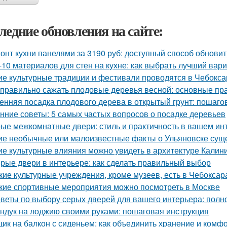
ледние обновления на сайте:
онт кухни панелями за 3190 руб: доступный способ обновит
-10 материалов для стен на кухне: как выбрать лучший вар
ие культурные традиции и фестивали проводятся в Чебокса
 правильно сажать плодовые деревья весной: основные пра
енняя посадка плодового дерева в открытый грунт: пошаго
нние советы: 5 самых частых вопросов о посадке деревьев
ые межкомнатные двери: стиль и практичность в вашем ин
ие необычные или малоизвестные факты о Ульяновске сущ
ие культурные влияния можно увидеть в архитектуре Калин
рые двери в интерьере: как сделать правильный выбор
кие культурные учреждения, кроме музеев, есть в Чебоксар
кие спортивные мероприятия можно посмотреть в Москве
веты по выбору серых дверей для вашего интерьера: полн
ндук на лоджию своими руками: пошаговая инструкция
ик на балкон с сиденьем: как объединить хранение и комф