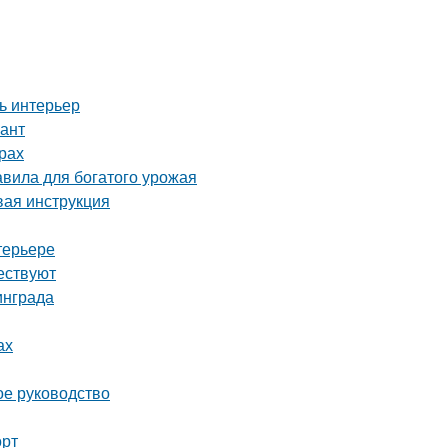
ь интерьер
иант
рах
вила для богатого урожая
вая инструкция
терьере
ествуют
инграда
ах
ое руководство
орт