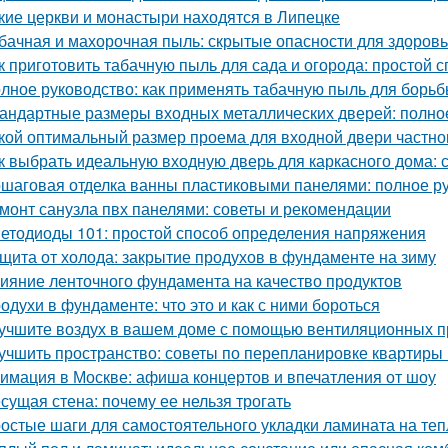
кие церкви и монастыри находятся в Липецке
бачная и махорочная пыль: скрытые опасности для здоров
к приготовить табачную пыль для сада и огорода: простой 
лное руководство: как применять табачную пыль для борьб
андартные размеры входных металлических дверей: полно
кой оптимальный размер проема для входной двери частно
к выбрать идеальную входную дверь для каркасного дома: 
шаговая отделка ванны пластиковыми панелями: полное р
монт санузла пвх панелями: советы и рекомендации
етодиоды 101: простой способ определения напряжения
щита от холода: закрытие продухов в фундаменте на зиму
ияние ленточного фундамента на качество продуктов
одухи в фундаменте: что это и как с ними бороться
учшите воздух в вашем доме с помощью вентиляционных п
учшить пространство: советы по перепланировке квартиры
имация в Москве: афиша концертов и впечатления от шоу
сущая стена: почему ее нельзя трогать
остые шаги для самостоятельного укладки ламината на те