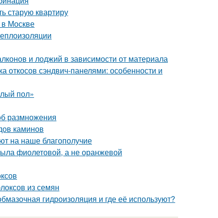
мбинация
ть старую квартиру
 в Москве
теплоизоляции
алконов и лоджий в зависимости от материала
ка откосов сэндвич-панелями: особенности и
плый пол»
об размножения
дов каминов
уют на наше благополучие
была фиолетовой, а не оранжевой
оксов
локсов из семян
бмазочная гидроизоляция и где её используют?