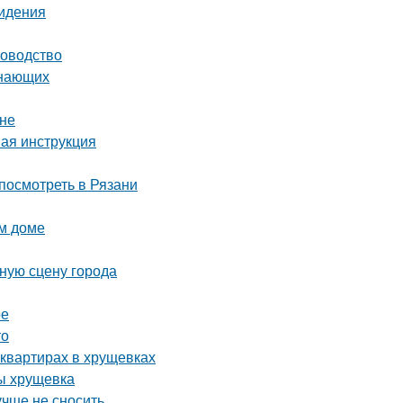
сидения
ководство
инающих
ене
ая инструкция
посмотреть в Рязани
ом доме
ную сцену города
ре
то
квартирах в хрущевках
ы хрущевка
учше не сносить