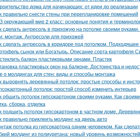
роительство дома для начинающих: от идеи до реализации
к правильно снести стены при перепланировке помещений
З окружающий мир 2 класс: основные понятия и терминоло
к сделать антресоль в прихожую на потолке своими руками.
и: монтаж. Антресоли для прихожей
к сделать антресоль в коридоре под потолком. Подходящее
ртофель сынок или Богатырь. Описание сорта картофеля С
стеклить балкон пластиковыми окнами. Пластик
тановка пластиковых окон на балконе. Достоинства и недос
е о молдингах для стен: виды и способы монтажа
к выровнять деревянный потолок: простые способы и инст
псокартонный потолок: простой способ изменить интерьер
к обшить потолок гипсокартоном своими руками. Как своими
ка, сборка, отделка
к подшить потолок гипсокартоном в частном доме. Деревя
к правильно приклеить молдинг на дверь авто
нтаж потолка из гипсокартона одним человеком. Как сделат
бкий молдинг из полиуретана: новый уровень возможностей