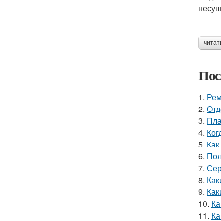
несущ
читат
Пос
1.
Рем
2.
Отд
3.
Пла
4.
Ког
5.
Как
6.
Пол
7.
Сер
8.
Как
9.
Как
10.
Ка
11.
Ка