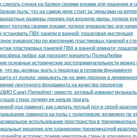
к сделать сундук на балкон своими руками для хранения и 
бачная пыль: что на самом деле стоит за 'деньгами на ветер
андартные размеры проема под входную дверь: полное ру
монт потолка своими руками: полное руководство для нач
к установить ПВХ панели в ванной: пошаговая инструкция
лное руководство по креплению пластиковых панелей к ст
нтаж пластиковых панелей ПВХ в ванной комнате: пошагов
мосфера любви: как проходят концерты ПолнаЛюбви
кие основные исторические достопримечательности можно 
е, что вы должны знать о продухах в готовом фундаменте
щита от холода: закрывать ли на зиму продухи в деревянн
ияние ленточного фундамента на качество продуктов
GMO Санкт-Петербург: оркестр, который изменил музыкаль
сущая стена: почему ее нельзя трогать
енкой под ламинат: как сделать теплый пол в своей кварти
ладывание ламината на полы с подогревом: возможно ли э
ксимальное использование пространства в трехкомнатных 
икальные решения для планировки трехкомнатной квартир
храняйте историю: почему некоторые стены в хрущевках л