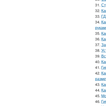
31.
Ст
32.
Ка
33.
ГД
34.
Ка
рукам
35.
Ка
36.
Ка
37.
За
38.
Ус
39.
Вс
40.
Ка
41.
Ги
42.
Ка
размет
43.
Ка
44.
Ка
45.
Мо
46.
Ги