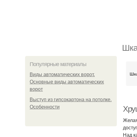
Шка
Популярные материалы
Шк
Виды автоматических ворот.
Основные виды автоматических
ворот
Выступ из гипсокартона на потолке.
Особенности
Хру
Желая
досту
Над к