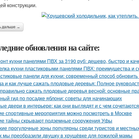
ей конструкции.
ь дальше →
ледние обновления на сайте:
онт кухни панелями ПВХ за 3190 руб: дешево, быстро и ка
елка кухни пластиковыми панелями ПВХ: преимущества и с
стиковые панели для кухни: современный способ обновить
да и как лучше сажать плодовые деревья: Полное руководс
 правильно сажать плодовые деревья весной: основные пра
ный гид по посадке яблони: советы для начинающих
ые двери в интерьере: как они выглядят и с чем сочетаются
ие спортивные мероприятия можно посмотреть в Москве
ие тайны скрывают подземные сооружения Уфы
кие прогулочные зоны популярны среди туристов и местны
к мы преобразили двушку в хрущёвке для пожилой мамы