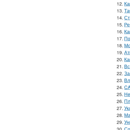
12.
Ка
13.
Та
14.
Ст
15.
Ре
16.
Ка
17.
По
18.
Мо
19.
Ат
20.
Ка
21.
Вс
22.
За
23.
Вл
24.
CA
25.
Не
26.
Пл
27.
Ук
28.
Ма
29.
Ун
30.
Со