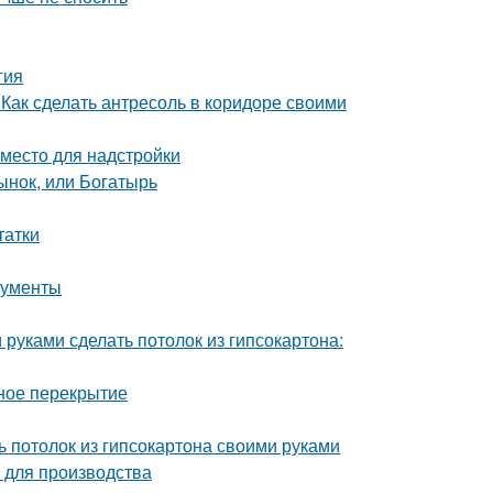
гия
 Как сделать антресоль в коридоре своими
 место для надстройки
ынок, или Богатырь
татки
рументы
 руками сделать потолок из гипсокартона:
нное перекрытие
ь потолок из гипсокартона своими руками
 для производства