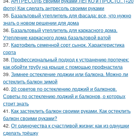
34.
АНТРЕСОЛЬ своими руками ЛЕГКО и ПРОСТО.. (+20
фото) Как сделать антресоль своими руками
35.
Базальтовый утеплитель для фасада: все, что нужно
знать о новом решении для дома
36.
Базальтовый утеплитель для каркасного дома.
Утепление каркасного дома базальтовой ватой
37.
Картофель семенной сорт сынок. Характеристика
сорта
38.
Профессиональный подход к устранению протечек:
как обойти трубу на крыше с помощью профнастила
39.
Зимнее остекление лоджии или балкона. Можно ли
остеклить балкон зимой
40.
20 советов по остеклению лоджий и балконов.
Советы по остеклению лоджий и балконов, о которых
стоит знать
41.
Как застеклить балкон своими руками. Как остеклить
балкон своими руками?
42.
От одиночества к счастливой жизни: как из однушки
сделать трёшку