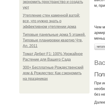
экономить пространство и создать
м, пр
уют
Утепление стен каменной ватой:
все, что нужно знать о
Чем м
эффективном утеплении дома
армир
Типовые панельные дома 5 этажей.
меньш
Типовые планировки квартир Чтв,
Ап. 2011
читат
Томат Дебют F1: 100% Урожайное
Растение для Вашего Сада
Вас
300+ Бесплатные Рождественский
Полн
дом & Рождество: Как сэкономить
на праздниках
При и
необх
без н
Далее