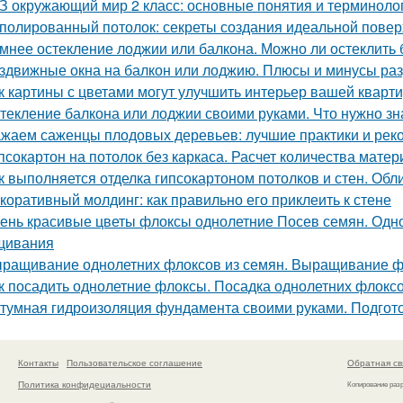
З окружающий мир 2 класс: основные понятия и терминоло
полированный потолок: секреты создания идеальной повер
мнее остекление лоджии или балкона. Можно ли остеклить 
здвижные окна на балкон или лоджию. Плюсы и минусы раз
к картины с цветами могут улучшить интерьер вашей кварт
текление балкона или лоджии своими руками. Что нужно зн
жаем саженцы плодовых деревьев: лучшие практики и рек
псокартон на потолок без каркаса. Расчет количества мате
к выполняется отделка гипсокартоном потолков и стен. Об
коративный молдинг: как правильно его приклеить к стене
ень красивые цветы флоксы однолетние Посев семян. Одно
щивания
ращивание однолетних флоксов из семян. Выращивание ф
к посадить однолетние флоксы. Посадка однолетних флокс
тумная гидроизоляция фундамента своими руками. Подгот
Контакты
Пользовательское соглашение
Обратная св
Политика конфидециальности
Копирование раз