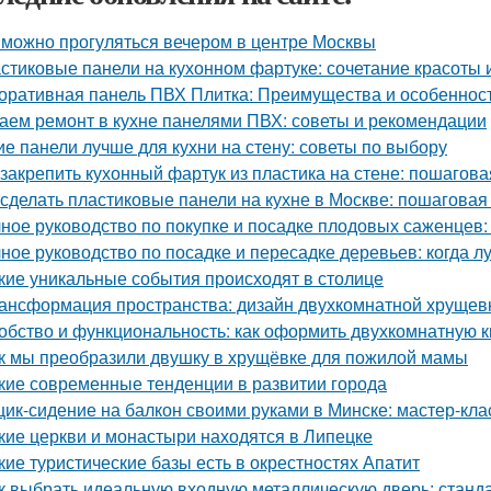
 можно прогуляться вечером в центре Москвы
стиковые панели на кухонном фартуке: сочетание красоты 
оративная панель ПВХ Плитка: Преимущества и особеннос
аем ремонт в кухне панелями ПВХ: советы и рекомендации
ие панели лучше для кухни на стену: советы по выбору
 закрепить кухонный фартук из пластика на стене: пошагова
 сделать пластиковые панели на кухне в Москве: пошаговая
ное руководство по покупке и посадке плодовых саженцев
ное руководство по посадке и пересадке деревьев: когда л
кие уникальные события происходят в столице
ансформация пространства: дизайн двухкомнатной хрущевк
обство и функциональность: как оформить двухкомнатную кв
к мы преобразили двушку в хрущёвке для пожилой мамы
кие современные тенденции в развитии города
ик-сидение на балкон своими руками в Минске: мастер-кл
кие церкви и монастыри находятся в Липецке
кие туристические базы есть в окрестностях Апатит
к выбрать идеальную входную металлическую дверь: станд