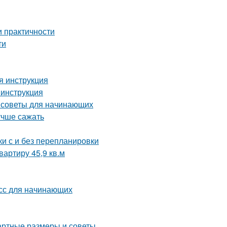
и практичности
ти
я инструкция
 инструкция
: советы для начинающих
учше сажать
и с и без перепланировки
артиру 45,9 кв.м
асс для начинающих
артные размеры и советы