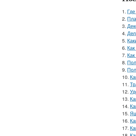
1.
Где
2.
Пла
3.
Дек
4.
Дел
5.
Как
6.
Как
7.
Как
8.
Пол
9.
Пол
10.
Ка
11.
Тр
12.
Уд
13.
Ка
14.
Ка
15.
Ящ
16.
Ка
17.
Ка
18.
Ка