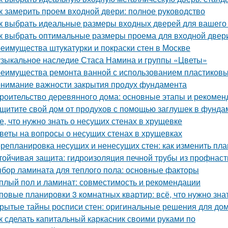
к замерить проем входной двери: полное руководство
к выбрать идеальные размеры входных дверей для вашего 
к выбрать оптимальные размеры проема для входной двер
еимущества штукатурки и покраски стен в Москве
зыкальное наследие Стаса Намина и группы «Цветы»
еимущества ремонта ванной с использованием пластиковы
нимание важности закрытия продух фундамента
роительство деревянного дома: основные этапы и рекомен
щитите свой дом от продухов с помощью заглушек в фунда
е, что нужно знать о несущих стенах в хрущевке
веты на вопросы о несущих стенах в хрущевках
репланировка несущих и ненесущих стен: как изменить пл
тойчивая защита: гидроизоляция печной трубы из профнас
бор ламината для теплого пола: основные факторы
плый пол и ламинат: совместимость и рекомендации
повые планировки 3 комнатных квартир: всё, что нужно зна
рытые тайны росписи стен: оригинальные решения для до
к сделать капитальный каркасник своими руками по