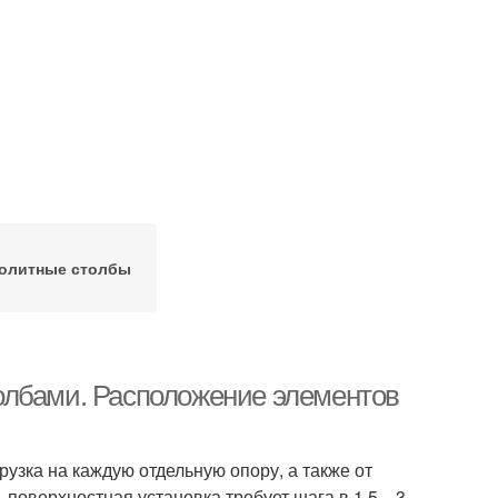
олитные столбы
олбами. Расположение элементов
грузка на каждую отдельную опору, а также от
, поверхностная установка требует шага в 1,5…3