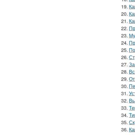
19.
Ка
20.
Ка
21.
Ка
22.
Пр
23.
Му
24.
Пр
25.
По
26.
Ст
27.
За
28.
Вс
29.
От
30.
Пе
31.
Ус
32.
Вы
33.
Те
34.
Ти
35.
Ск
36.
Ка