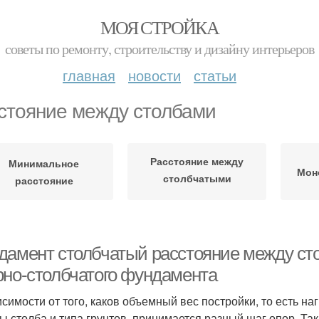
МОЯ СТРОЙКА
советы по ремонту, строительству и дизайну интерьеров
главная
новости
статьи
стояние между столбами
Расстояние между
Минимальное
Мон
столбчатыми
расстояние
фундаментами
дамент столбчатый расстояние между ст
рно-столбчатого фундамента
исимости от того, каков объемный вес постройки, то есть на
ы столба и типа грунтов, принимается разный шаг опор. Так