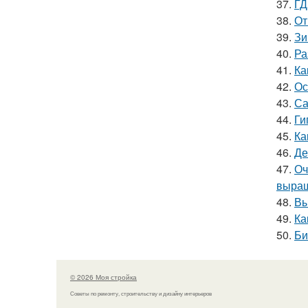
37.
ГД
38.
От
39.
Зи
40.
Ра
41.
Ка
42.
Ос
43.
Са
44.
Ги
45.
Ка
46.
Де
47.
Оч
выра
48.
Вы
49.
Ка
50.
Би
© 2026 Моя стройка
Советы по ремонту, строительству и дизайну интерьеров