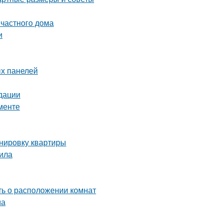
частного дома
и
х панелей
дации
менте
анировку квартиры
тила
ть о расположении комнат
ма