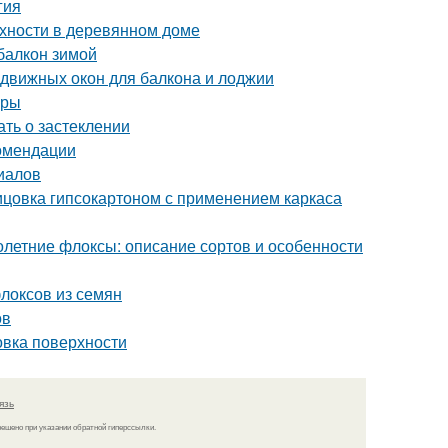
гия
хности в деревянном доме
балкон зимой
движных окон для балкона и лоджии
иры
ать о застеклении
омендации
риалов
лицовка гипсокартоном с применением каркаса
летние флоксы: описание сортов и особенности
локсов из семян
ов
овка поверхности
язь
решено при указании обратной гиперссылки.